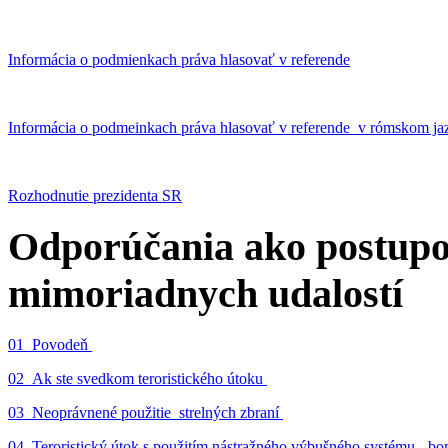
Informácia o podmienkach práva hlasovať v referende
Informácia o podmeinkach práva hlasovať v referende v rómskom ja
Rozhodnutie prezidenta SR
Odporúčania ako postupo
mimoriadnych udalostí
01_Povodeň
02_Ak ste svedkom teroristického útoku
03_Neoprávnené použitie strelných zbraní
04_Teroristický útok s použitím nástražného výbušného systému - 