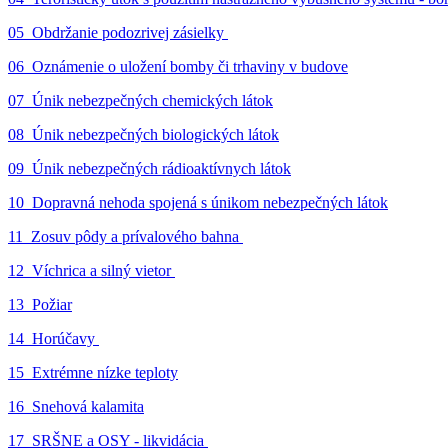
05_Obdržanie podozrivej zásielky
06_Oznámenie o uložení bomby či trhaviny v budove
07_Únik nebezpečných chemických látok
08_Únik nebezpečných biologických látok
09_Únik nebezpečných rádioaktívnych látok
10_Dopravná nehoda spojená s únikom nebezpečných látok
11_Zosuv pôdy a prívalového bahna
12_Víchrica a silný vietor
13_Požiar
14_Horúčavy
15_Extrémne nízke teploty
16_Snehová kalamita
17_SRŠNE a OSY - likvidácia