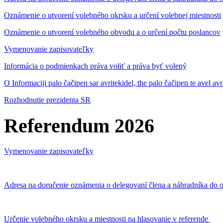
Oznámenie o utvorení volebného okrsku a určení volebnej miestnosti
Oznámenie o utvorení volebného obvodu a o určení počtu poslancov
Vymenovanie zapisovateľky
Informácia o podmienkach práva voliť a práva byť volený
O Informaciji palo čačipen sar avritekidel, the palo čačipen te avel av
Rozhodnutie prezidenta SR
Referendum 2026
Vymenovanie zapisovateľky
Adresa na doručenie oznámenia o delegovaní člena a náhradníka do o
Určenie volebného okrsku a miestnosti na hlasovanie v referende