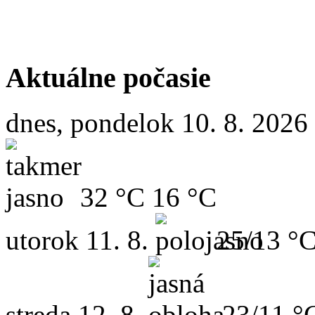
Aktuálne počasie
dnes, pondelok 10. 8. 2026
32 °C
16 °C
utorok
11. 8.
25/13 °
streda
12. 8.
23/11 °