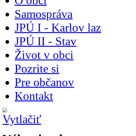
O obci
Samospráva
JPÚ I - Karlov laz
JPÚ II - Stav
Život v obci
Pozrite si
Pre občanov
Kontakt