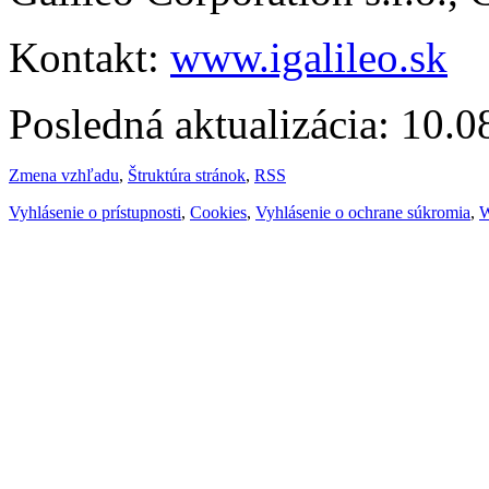
Kontakt:
www.igalileo.sk
Posledná aktualizácia: 10.
Zmena vzhľadu
,
Štruktúra stránok
,
RSS
Vyhlásenie o prístupnosti
,
Cookies
,
Vyhlásenie o ochrane súkromia
,
W