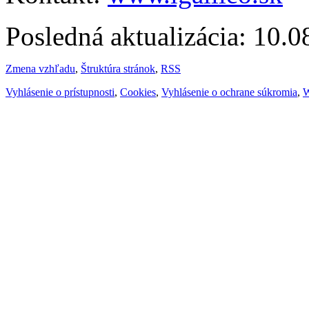
Posledná aktualizácia: 10.
Zmena vzhľadu
,
Štruktúra stránok
,
RSS
Vyhlásenie o prístupnosti
,
Cookies
,
Vyhlásenie o ochrane súkromia
,
W