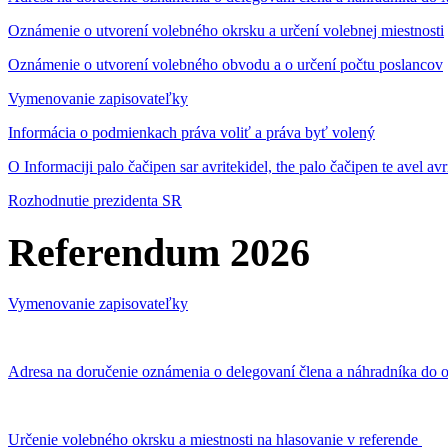
Oznámenie o utvorení volebného okrsku a určení volebnej miestnosti
Oznámenie o utvorení volebného obvodu a o určení počtu poslancov
Vymenovanie zapisovateľky
Informácia o podmienkach práva voliť a práva byť volený
O Informaciji palo čačipen sar avritekidel, the palo čačipen te avel av
Rozhodnutie prezidenta SR
Referendum 2026
Vymenovanie zapisovateľky
Adresa na doručenie oznámenia o delegovaní člena a náhradníka do o
Určenie volebného okrsku a miestnosti na hlasovanie v referende