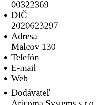
00322369
DIČ
2020623297
Adresa
Malcov 130
Telefón
E-mail
Web
Dodávateľ
Aricoma Systems s.r.o.