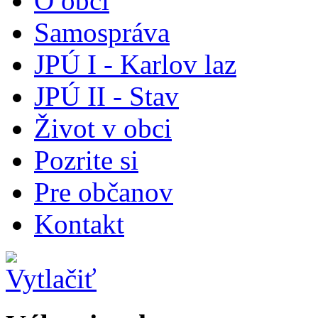
O obci
Samospráva
JPÚ I - Karlov laz
JPÚ II - Stav
Život v obci
Pozrite si
Pre občanov
Kontakt