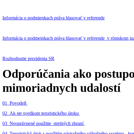
Informácia o podmienkach práva hlasovať v referende
Informácia o podmeinkach práva hlasovať v referende v rómskom ja
Rozhodnutie prezidenta SR
Odporúčania ako postupo
mimoriadnych udalostí
01_Povodeň
02_Ak ste svedkom teroristického útoku
03_Neoprávnené použitie strelných zbraní
04_Teroristický útok s použitím nástražného výbušného systému - 