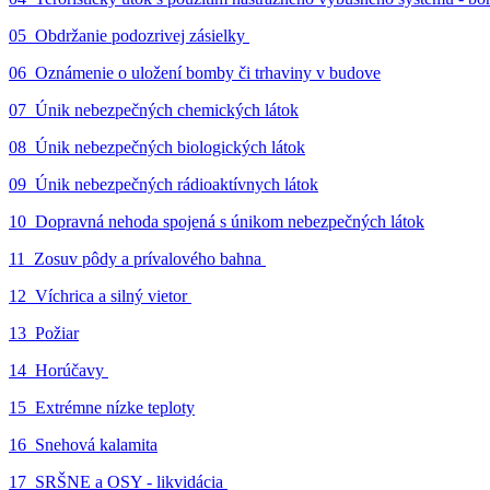
05_Obdržanie podozrivej zásielky
06_Oznámenie o uložení bomby či trhaviny v budove
07_Únik nebezpečných chemických látok
08_Únik nebezpečných biologických látok
09_Únik nebezpečných rádioaktívnych látok
10_Dopravná nehoda spojená s únikom nebezpečných látok
11_Zosuv pôdy a prívalového bahna
12_Víchrica a silný vietor
13_Požiar
14_Horúčavy
15_Extrémne nízke teploty
16_Snehová kalamita
17_SRŠNE a OSY - likvidácia