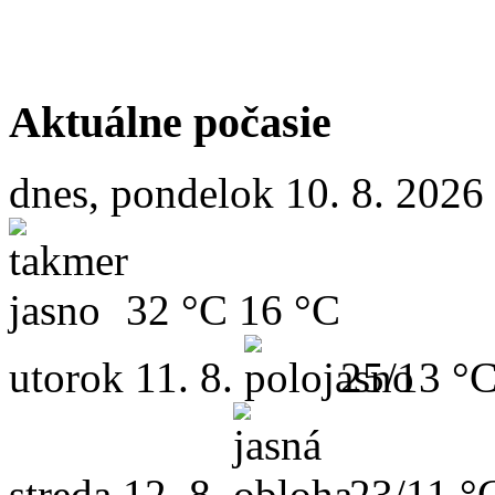
Aktuálne počasie
dnes, pondelok 10. 8. 2026
32 °C
16 °C
utorok
11. 8.
25/13 °
streda
12. 8.
23/11 °