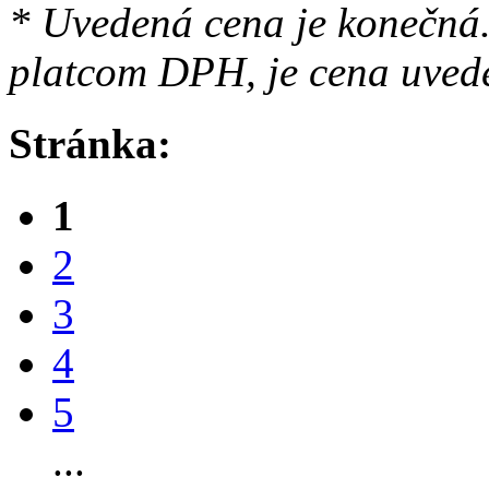
* Uvedená cena je konečná.
platcom DPH, je cena uved
Stránka:
1
2
3
4
5
...