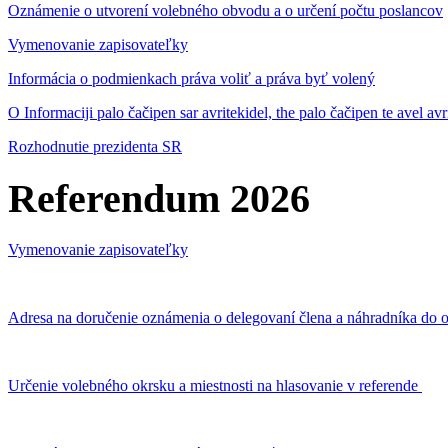
Oznámenie o utvorení volebného obvodu a o určení počtu poslancov
Vymenovanie zapisovateľky
Informácia o podmienkach práva voliť a práva byť volený
O Informaciji palo čačipen sar avritekidel, the palo čačipen te avel av
Rozhodnutie prezidenta SR
Referendum 2026
Vymenovanie zapisovateľky
Adresa na doručenie oznámenia o delegovaní člena a náhradníka do o
Určenie volebného okrsku a miestnosti na hlasovanie v referende