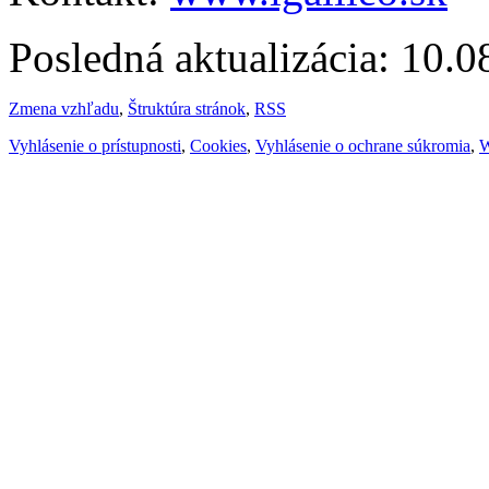
Posledná aktualizácia: 10.
Zmena vzhľadu
,
Štruktúra stránok
,
RSS
Vyhlásenie o prístupnosti
,
Cookies
,
Vyhlásenie o ochrane súkromia
,
W