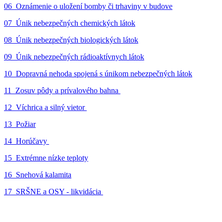
06_Oznámenie o uložení bomby či trhaviny v budove
07_Únik nebezpečných chemických látok
08_Únik nebezpečných biologických látok
09_Únik nebezpečných rádioaktívnych látok
10_Dopravná nehoda spojená s únikom nebezpečných látok
11_Zosuv pôdy a prívalového bahna
12_Víchrica a silný vietor
13_Požiar
14_Horúčavy
15_Extrémne nízke teploty
16_Snehová kalamita
17_SRŠNE a OSY - likvidácia