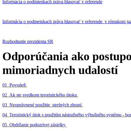
Informácia o podmienkach práva hlasovať v referende
Informácia o podmeinkach práva hlasovať v referende v rómskom ja
Rozhodnutie prezidenta SR
Odporúčania ako postupo
mimoriadnych udalostí
01_Povodeň
02_Ak ste svedkom teroristického útoku
03_Neoprávnené použitie strelných zbraní
04_Teroristický útok s použitím nástražného výbušného systému - 
05_Obdržanie podozrivej zásielky