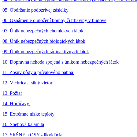
05_Obdržanie podozrivej zásielky
06_Oznámenie o uložení bomby či trhaviny v budove
07_Únik nebezpečných chemických látok
08_Únik nebezpečných biologických látok
09_Únik nebezpečných rádioaktívnych látok
10_Dopravná nehoda spojená s únikom nebezpečných látok
11_Zosuv pôdy a prívalového bahna
12_Víchrica a silný vietor
13_Požiar
14_Horúčavy
15_Extrémne nízke teploty
16_Snehová kalamita
17_SRŠNE a OSY - likvidácia