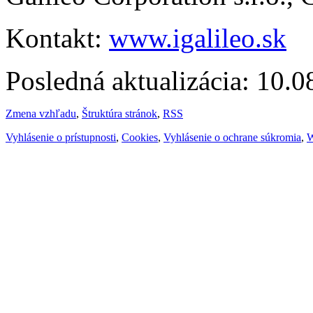
Kontakt:
www.igalileo.sk
Posledná aktualizácia: 10.
Zmena vzhľadu
,
Štruktúra stránok
,
RSS
Vyhlásenie o prístupnosti
,
Cookies
,
Vyhlásenie o ochrane súkromia
,
W