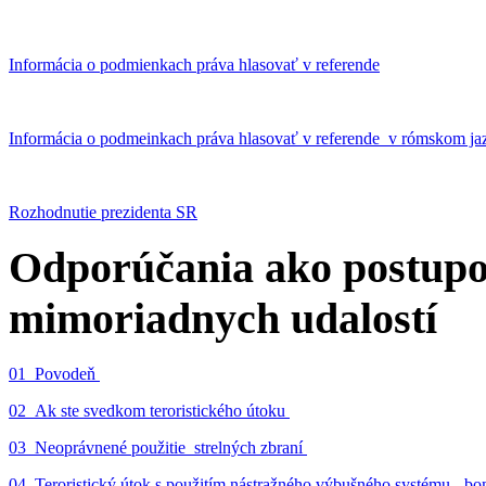
Informácia o podmienkach práva hlasovať v referende
Informácia o podmeinkach práva hlasovať v referende v rómskom ja
Rozhodnutie prezidenta SR
Odporúčania ako postupo
mimoriadnych udalostí
01_Povodeň
02_Ak ste svedkom teroristického útoku
03_Neoprávnené použitie strelných zbraní
04_Teroristický útok s použitím nástražného výbušného systému - 