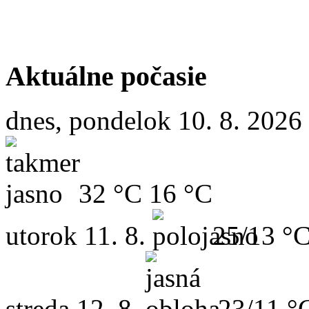
Aktuálne počasie
dnes, pondelok 10. 8. 2026
32 °C
16 °C
utorok
11. 8.
25/13 °
streda
12. 8.
23/11 °