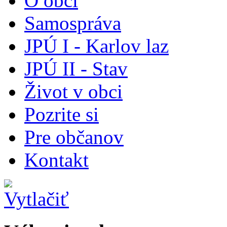
O obci
Samospráva
JPÚ I - Karlov laz
JPÚ II - Stav
Život v obci
Pozrite si
Pre občanov
Kontakt