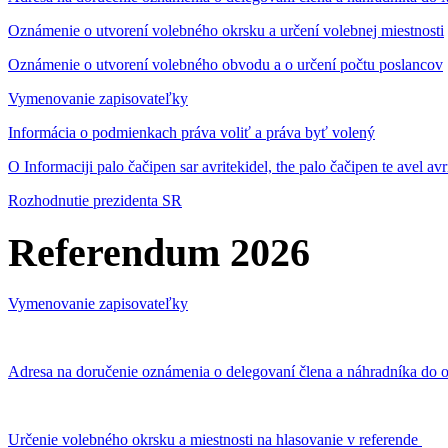
Oznámenie o utvorení volebného okrsku a určení volebnej miestnosti
Oznámenie o utvorení volebného obvodu a o určení počtu poslancov
Vymenovanie zapisovateľky
Informácia o podmienkach práva voliť a práva byť volený
O Informaciji palo čačipen sar avritekidel, the palo čačipen te avel av
Rozhodnutie prezidenta SR
Referendum 2026
Vymenovanie zapisovateľky
Adresa na doručenie oznámenia o delegovaní člena a náhradníka do o
Určenie volebného okrsku a miestnosti na hlasovanie v referende