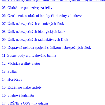
05_Obdržanie podozrivej zásielky
06_Oznámenie o uložení bomby či trhaviny v budove
07_Únik nebezpečných chemických látok
08_Únik nebezpečných biologických látok
09_Únik nebezpečných rádioaktívnych látok
10_Dopravná nehoda spojená s únikom nebezpečných látok
11_Zosuv pôdy a prívalového bahna
12_Víchrica a silný vietor
13_Požiar
14_Horúčavy
15_Extrémne nízke teploty
16_Snehová kalamita
17_SRŠNE a OSY - likvidácia