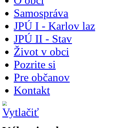
O obci
Samospráva
JPÚ I - Karlov laz
JPÚ II - Stav
Život v obci
Pozrite si
Pre občanov
Kontakt