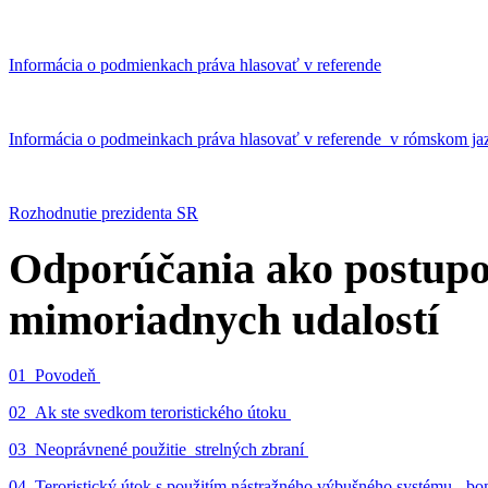
Informácia o podmienkach práva hlasovať v referende
Informácia o podmeinkach práva hlasovať v referende v rómskom ja
Rozhodnutie prezidenta SR
Odporúčania ako postupo
mimoriadnych udalostí
01_Povodeň
02_Ak ste svedkom teroristického útoku
03_Neoprávnené použitie strelných zbraní
04_Teroristický útok s použitím nástražného výbušného systému - 