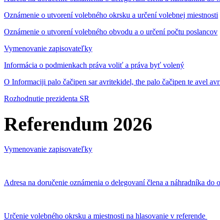
Oznámenie o utvorení volebného okrsku a určení volebnej miestnosti
Oznámenie o utvorení volebného obvodu a o určení počtu poslancov
Vymenovanie zapisovateľky
Informácia o podmienkach práva voliť a práva byť volený
O Informaciji palo čačipen sar avritekidel, the palo čačipen te avel av
Rozhodnutie prezidenta SR
Referendum 2026
Vymenovanie zapisovateľky
Adresa na doručenie oznámenia o delegovaní člena a náhradníka do o
Určenie volebného okrsku a miestnosti na hlasovanie v referende