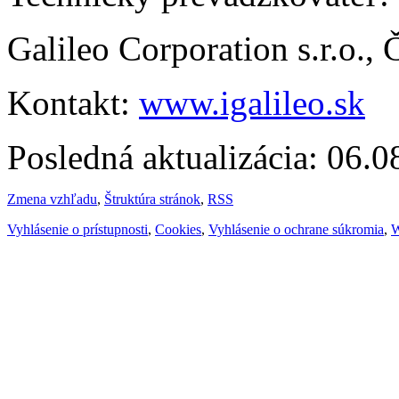
Galileo Corporation s.r.o.,
Kontakt:
www.igalileo.sk
Posledná aktualizácia: 06.
Zmena vzhľadu
,
Štruktúra stránok
,
RSS
Vyhlásenie o prístupnosti
,
Cookies
,
Vyhlásenie o ochrane súkromia
,
W