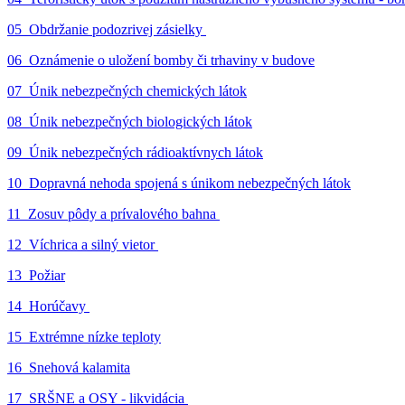
05_Obdržanie podozrivej zásielky
06_Oznámenie o uložení bomby či trhaviny v budove
07_Únik nebezpečných chemických látok
08_Únik nebezpečných biologických látok
09_Únik nebezpečných rádioaktívnych látok
10_Dopravná nehoda spojená s únikom nebezpečných látok
11_Zosuv pôdy a prívalového bahna
12_Víchrica a silný vietor
13_Požiar
14_Horúčavy
15_Extrémne nízke teploty
16_Snehová kalamita
17_SRŠNE a OSY - likvidácia