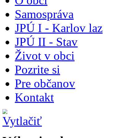
O obci
Samospráva
JPÚ I - Karlov laz
JPÚ II - Stav
Život v obci
Pozrite si
Pre občanov
Kontakt