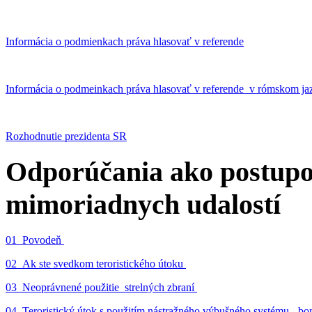
Informácia o podmienkach práva hlasovať v referende
Informácia o podmeinkach práva hlasovať v referende v rómskom ja
Rozhodnutie prezidenta SR
Odporúčania ako postupo
mimoriadnych udalostí
01_Povodeň
02_Ak ste svedkom teroristického útoku
03_Neoprávnené použitie strelných zbraní
04_Teroristický útok s použitím nástražného výbušného systému - 