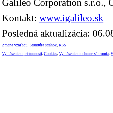
Galileo Corporation s.r.o.,
Kontakt:
www.igalileo.sk
Posledná aktualizácia: 06.
Zmena vzhľadu
,
Štruktúra stránok
,
RSS
Vyhlásenie o prístupnosti
,
Cookies
,
Vyhlásenie o ochrane súkromia
,
W