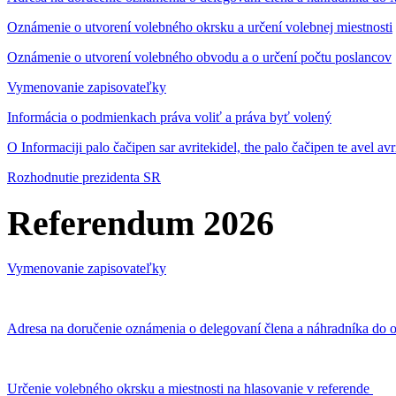
Oznámenie o utvorení volebného okrsku a určení volebnej miestnosti
Oznámenie o utvorení volebného obvodu a o určení počtu poslancov
Vymenovanie zapisovateľky
Informácia o podmienkach práva voliť a práva byť volený
O Informaciji palo čačipen sar avritekidel, the palo čačipen te avel av
Rozhodnutie prezidenta SR
Referendum 2026
Vymenovanie zapisovateľky
Adresa na doručenie oznámenia o delegovaní člena a náhradníka do o
Určenie volebného okrsku a miestnosti na hlasovanie v referende