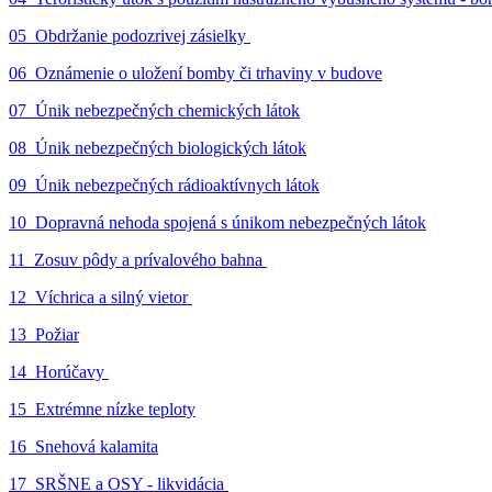
05_Obdržanie podozrivej zásielky
06_Oznámenie o uložení bomby či trhaviny v budove
07_Únik nebezpečných chemických látok
08_Únik nebezpečných biologických látok
09_Únik nebezpečných rádioaktívnych látok
10_Dopravná nehoda spojená s únikom nebezpečných látok
11_Zosuv pôdy a prívalového bahna
12_Víchrica a silný vietor
13_Požiar
14_Horúčavy
15_Extrémne nízke teploty
16_Snehová kalamita
17_SRŠNE a OSY - likvidácia