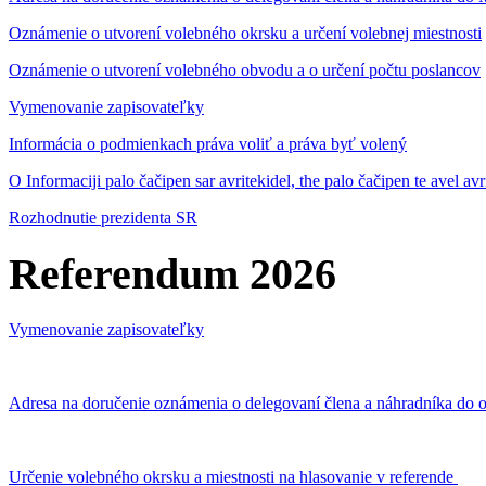
Oznámenie o utvorení volebného okrsku a určení volebnej miestnosti
Oznámenie o utvorení volebného obvodu a o určení počtu poslancov
Vymenovanie zapisovateľky
Informácia o podmienkach práva voliť a práva byť volený
O Informaciji palo čačipen sar avritekidel, the palo čačipen te avel av
Rozhodnutie prezidenta SR
Referendum 2026
Vymenovanie zapisovateľky
Adresa na doručenie oznámenia o delegovaní člena a náhradníka do o
Určenie volebného okrsku a miestnosti na hlasovanie v referende