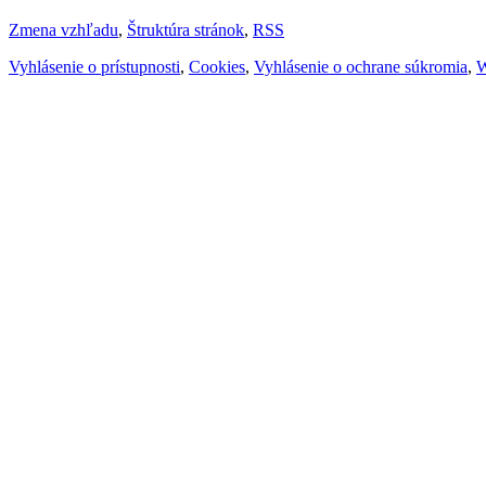
Zmena vzhľadu
,
Štruktúra stránok
,
RSS
Vyhlásenie o prístupnosti
,
Cookies
,
Vyhlásenie o ochrane súkromia
,
W