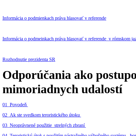
Informácia o podmienkach práva hlasovať v referende
Informácia o podmeinkach práva hlasovať v referende v rómskom ja
Rozhodnutie prezidenta SR
Odporúčania ako postupo
mimoriadnych udalostí
01_Povodeň
02_Ak ste svedkom teroristického útoku
03_Neoprávnené použitie strelných zbraní
04_Teroristický útok s použitím nástražného výbušného systému - 