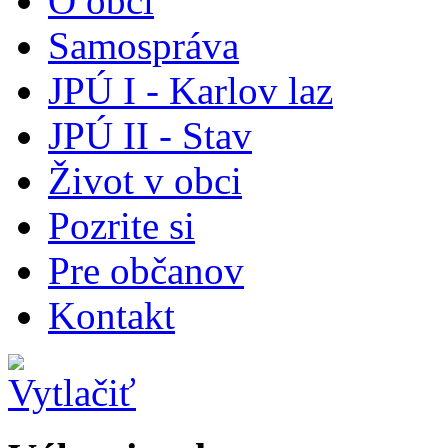
O obci
Samospráva
JPÚ I - Karlov laz
JPÚ II - Stav
Život v obci
Pozrite si
Pre občanov
Kontakt