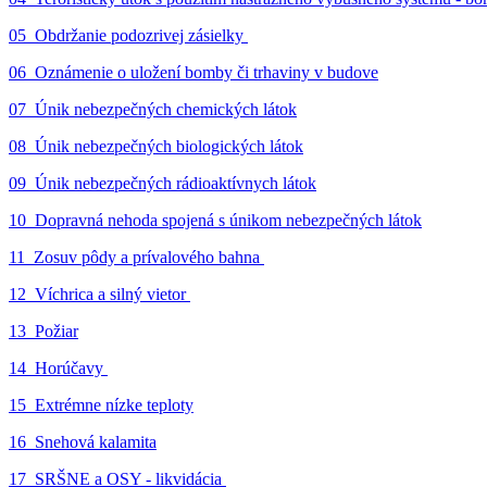
05_Obdržanie podozrivej zásielky
06_Oznámenie o uložení bomby či trhaviny v budove
07_Únik nebezpečných chemických látok
08_Únik nebezpečných biologických látok
09_Únik nebezpečných rádioaktívnych látok
10_Dopravná nehoda spojená s únikom nebezpečných látok
11_Zosuv pôdy a prívalového bahna
12_Víchrica a silný vietor
13_Požiar
14_Horúčavy
15_Extrémne nízke teploty
16_Snehová kalamita
17_SRŠNE a OSY - likvidácia