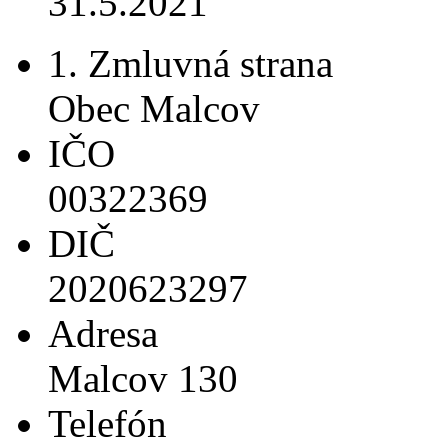
31.5.2021
1. Zmluvná strana
Obec Malcov
IČO
00322369
DIČ
2020623297
Adresa
Malcov 130
Telefón