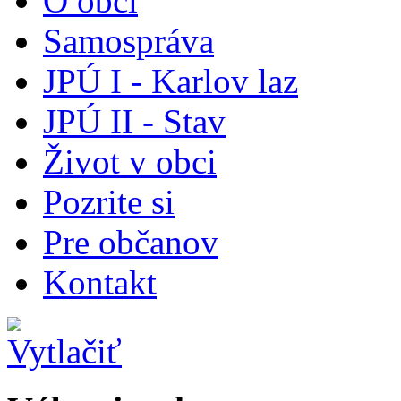
O obci
Samospráva
JPÚ I - Karlov laz
JPÚ II - Stav
Život v obci
Pozrite si
Pre občanov
Kontakt