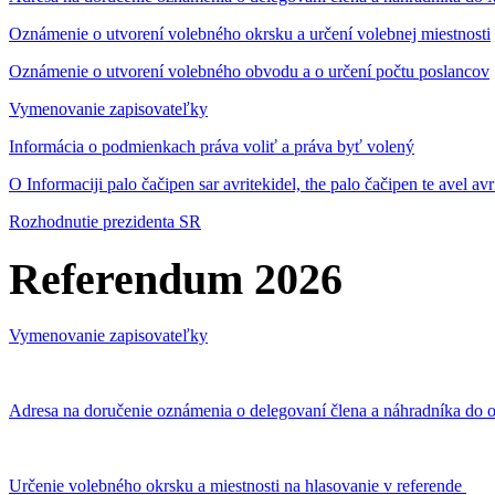
Oznámenie o utvorení volebného okrsku a určení volebnej miestnosti
Oznámenie o utvorení volebného obvodu a o určení počtu poslancov
Vymenovanie zapisovateľky
Informácia o podmienkach práva voliť a práva byť volený
O Informaciji palo čačipen sar avritekidel, the palo čačipen te avel av
Rozhodnutie prezidenta SR
Referendum 2026
Vymenovanie zapisovateľky
Adresa na doručenie oznámenia o delegovaní člena a náhradníka do o
Určenie volebného okrsku a miestnosti na hlasovanie v referende