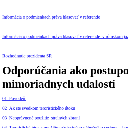
Informácia o podmienkach práva hlasovať v referende
Informácia o podmeinkach práva hlasovať v referende v rómskom ja
Rozhodnutie prezidenta SR
Odporúčania ako postupo
mimoriadnych udalostí
01_Povodeň
02_Ak ste svedkom teroristického útoku
03_Neoprávnené použitie strelných zbraní
04_Teroristický útok s použitím nástražného výbušného systému - 