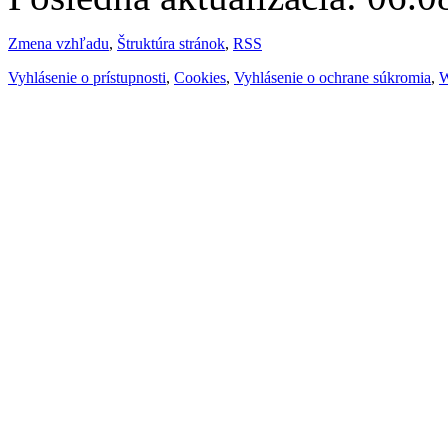
Zmena vzhľadu
,
Štruktúra stránok
,
RSS
Vyhlásenie o prístupnosti
,
Cookies
,
Vyhlásenie o ochrane súkromia
,
W