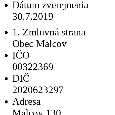
Dátum zverejnenia
30.7.2019
1. Zmluvná strana
Obec Malcov
IČO
00322369
DIČ
2020623297
Adresa
Malcov 130