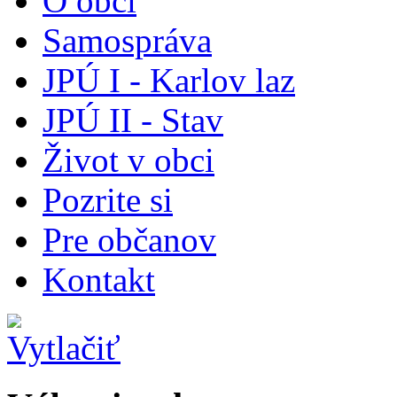
O obci
Samospráva
JPÚ I - Karlov laz
JPÚ II - Stav
Život v obci
Pozrite si
Pre občanov
Kontakt