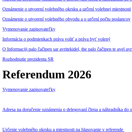
Oznámenie o utvorení volebného okrsku a určení volebnej miestnosti
Oznámenie o utvorení volebného obvodu a o určení počtu poslancov
Vymenovanie zapisovateľky
Informácia o podmienkach práva voliť a práva byť volený
O Informaciji palo čačipen sar avritekidel, the palo čačipen te avel av
Rozhodnutie prezidenta SR
Referendum 2026
Vymenovanie zapisovateľky
Adresa na doručenie oznámenia o delegovaní člena a náhradníka do o
Určenie volebného okrsku a miestnosti na hlasovanie v referende