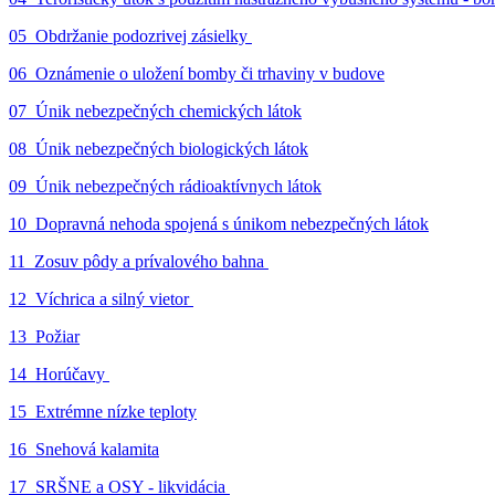
05_Obdržanie podozrivej zásielky
06_Oznámenie o uložení bomby či trhaviny v budove
07_Únik nebezpečných chemických látok
08_Únik nebezpečných biologických látok
09_Únik nebezpečných rádioaktívnych látok
10_Dopravná nehoda spojená s únikom nebezpečných látok
11_Zosuv pôdy a prívalového bahna
12_Víchrica a silný vietor
13_Požiar
14_Horúčavy
15_Extrémne nízke teploty
16_Snehová kalamita
17_SRŠNE a OSY - likvidácia