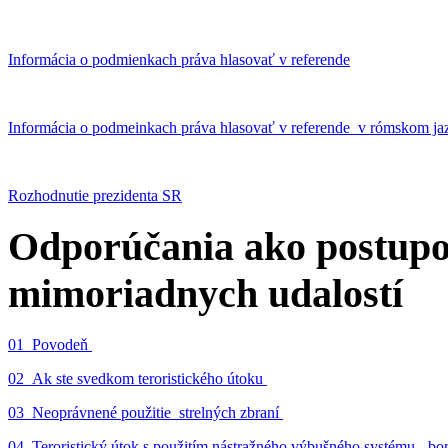
Informácia o podmienkach práva hlasovať v referende
Informácia o podmeinkach práva hlasovať v referende v rómskom ja
Rozhodnutie prezidenta SR
Odporúčania ako postupo
mimoriadnych udalostí
01_Povodeň
02_Ak ste svedkom teroristického útoku
03_Neoprávnené použitie strelných zbraní
04_Teroristický útok s použitím nástražného výbušného systému - 