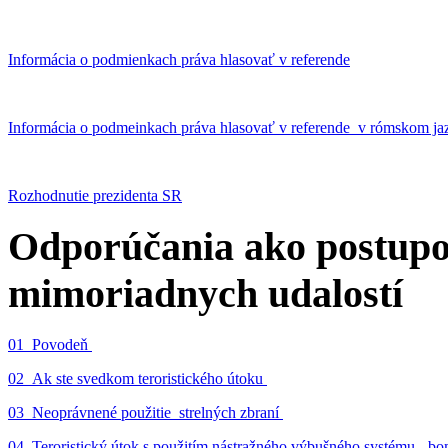
Informácia o podmienkach práva hlasovať v referende
Informácia o podmeinkach práva hlasovať v referende v rómskom ja
Rozhodnutie prezidenta SR
Odporúčania ako postupo
mimoriadnych udalostí
01_Povodeň
02_Ak ste svedkom teroristického útoku
03_Neoprávnené použitie strelných zbraní
04_Teroristický útok s použitím nástražného výbušného systému - 