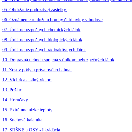
05_Obdržanie podozrivej zásielky
06_Oznámenie o uložení bomby či trhaviny v budove
07_Únik nebezpečných chemických látok
08_Únik nebezpečných biologických látok
09_Únik nebezpečných rádioaktívnych látok
10_Dopravná nehoda spojená s únikom nebezpečných látok
11_Zosuv pôdy a prívalového bahna
12_Víchrica a silný vietor
13_Požiar
14_Horúčavy
15_Extrémne nízke teploty
16_Snehová kalamita
17_SRŠNE a OSY - likvidácia