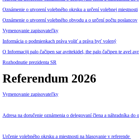
Oznámenie o utvorení volebného okrsku a určení volebnej miestnosti
Oznámenie o utvorení volebného obvodu a o určení počtu poslancov
Vymenovanie zapisovateľky
Informácia o podmienkach práva voliť a práva byť volený
O Informaciji palo čačipen sar avritekidel, the palo čačipen te avel av
Rozhodnutie prezidenta SR
Referendum 2026
Vymenovanie zapisovateľky
Adresa na doručenie oznámenia o delegovaní člena a náhradníka do o
Určenie volebného okrsku a miestnosti na hlasovanie v referende