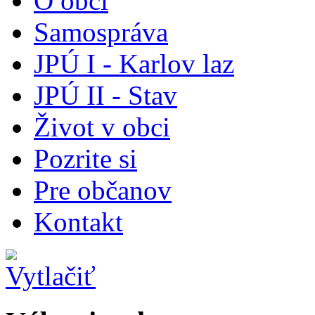
O obci
Samospráva
JPÚ I - Karlov laz
JPÚ II - Stav
Život v obci
Pozrite si
Pre občanov
Kontakt