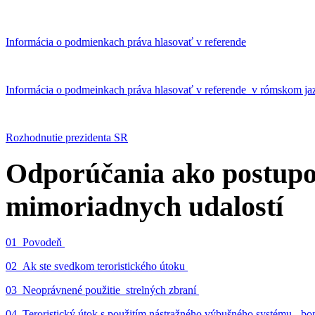
Informácia o podmienkach práva hlasovať v referende
Informácia o podmeinkach práva hlasovať v referende v rómskom ja
Rozhodnutie prezidenta SR
Odporúčania ako postupo
mimoriadnych udalostí
01_Povodeň
02_Ak ste svedkom teroristického útoku
03_Neoprávnené použitie strelných zbraní
04_Teroristický útok s použitím nástražného výbušného systému - 