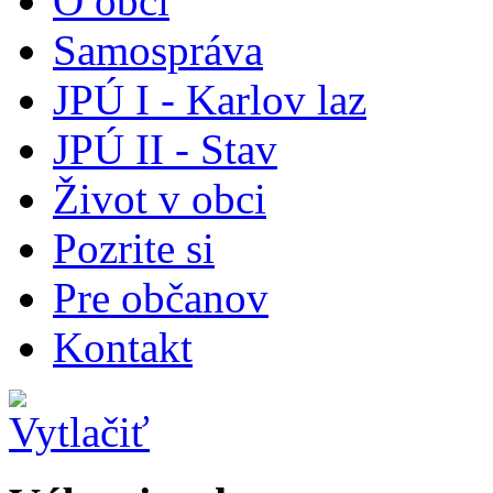
O obci
Samospráva
JPÚ I - Karlov laz
JPÚ II - Stav
Život v obci
Pozrite si
Pre občanov
Kontakt