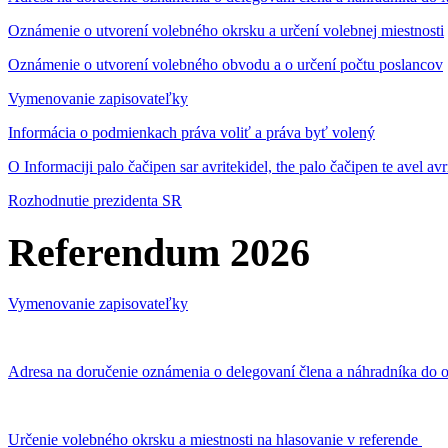
Oznámenie o utvorení volebného okrsku a určení volebnej miestnosti
Oznámenie o utvorení volebného obvodu a o určení počtu poslancov
Vymenovanie zapisovateľky
Informácia o podmienkach práva voliť a práva byť volený
O Informaciji palo čačipen sar avritekidel, the palo čačipen te avel av
Rozhodnutie prezidenta SR
Referendum 2026
Vymenovanie zapisovateľky
Adresa na doručenie oznámenia o delegovaní člena a náhradníka do o
Určenie volebného okrsku a miestnosti na hlasovanie v referende