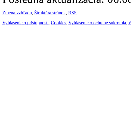
Zmena vzhľadu
,
Štruktúra stránok
,
RSS
Vyhlásenie o prístupnosti
,
Cookies
,
Vyhlásenie o ochrane súkromia
,
W