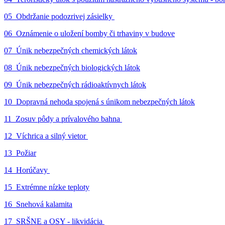
05_Obdržanie podozrivej zásielky
06_Oznámenie o uložení bomby či trhaviny v budove
07_Únik nebezpečných chemických látok
08_Únik nebezpečných biologických látok
09_Únik nebezpečných rádioaktívnych látok
10_Dopravná nehoda spojená s únikom nebezpečných látok
11_Zosuv pôdy a prívalového bahna
12_Víchrica a silný vietor
13_Požiar
14_Horúčavy
15_Extrémne nízke teploty
16_Snehová kalamita
17_SRŠNE a OSY - likvidácia