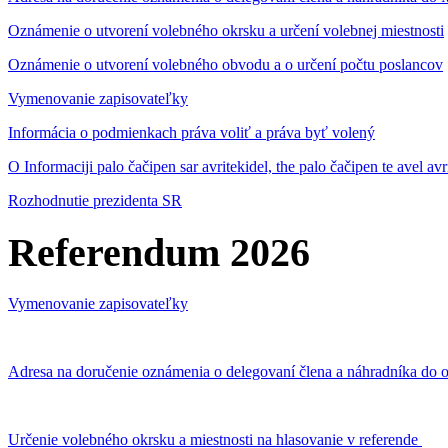
Oznámenie o utvorení volebného okrsku a určení volebnej miestnosti
Oznámenie o utvorení volebného obvodu a o určení počtu poslancov
Vymenovanie zapisovateľky
Informácia o podmienkach práva voliť a práva byť volený
O Informaciji palo čačipen sar avritekidel, the palo čačipen te avel av
Rozhodnutie prezidenta SR
Referendum 2026
Vymenovanie zapisovateľky
Adresa na doručenie oznámenia o delegovaní člena a náhradníka do o
Určenie volebného okrsku a miestnosti na hlasovanie v referende