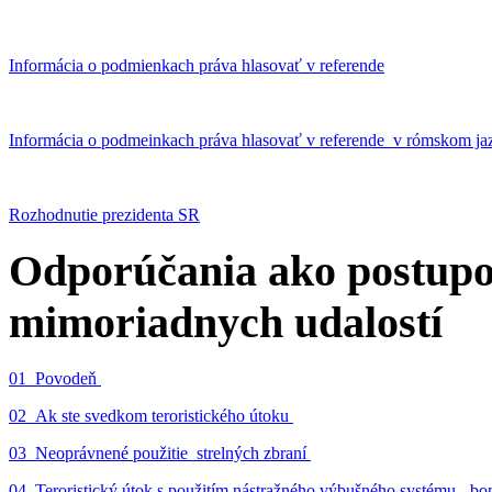
Informácia o podmienkach práva hlasovať v referende
Informácia o podmeinkach práva hlasovať v referende v rómskom ja
Rozhodnutie prezidenta SR
Odporúčania ako postupo
mimoriadnych udalostí
01_Povodeň
02_Ak ste svedkom teroristického útoku
03_Neoprávnené použitie strelných zbraní
04_Teroristický útok s použitím nástražného výbušného systému - 