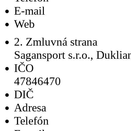
E-mail
Web
2. Zmluvná strana
Sagansport s.r.o., Dukli
IČO
47846470
DIČ
Adresa
Telefón