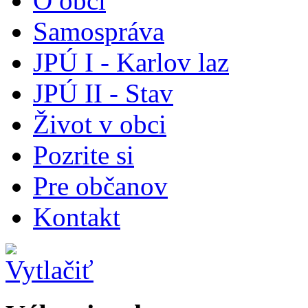
O obci
Samospráva
JPÚ I - Karlov laz
JPÚ II - Stav
Život v obci
Pozrite si
Pre občanov
Kontakt