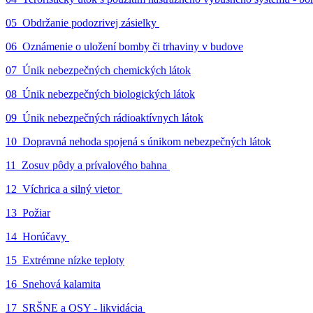
05_Obdržanie podozrivej zásielky
06_Oznámenie o uložení bomby či trhaviny v budove
07_Únik nebezpečných chemických látok
08_Únik nebezpečných biologických látok
09_Únik nebezpečných rádioaktívnych látok
10_Dopravná nehoda spojená s únikom nebezpečných látok
11_Zosuv pôdy a prívalového bahna
12_Víchrica a silný vietor
13_Požiar
14_Horúčavy
15_Extrémne nízke teploty
16_Snehová kalamita
17_SRŠNE a OSY - likvidácia