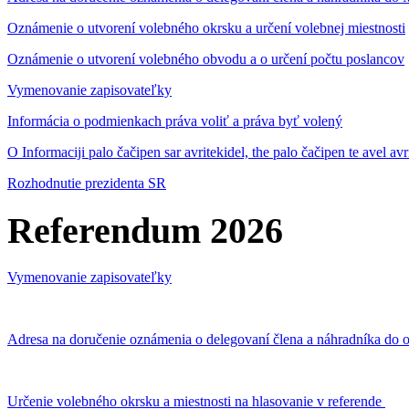
Oznámenie o utvorení volebného okrsku a určení volebnej miestnosti
Oznámenie o utvorení volebného obvodu a o určení počtu poslancov
Vymenovanie zapisovateľky
Informácia o podmienkach práva voliť a práva byť volený
O Informaciji palo čačipen sar avritekidel, the palo čačipen te avel av
Rozhodnutie prezidenta SR
Referendum 2026
Vymenovanie zapisovateľky
Adresa na doručenie oznámenia o delegovaní člena a náhradníka do o
Určenie volebného okrsku a miestnosti na hlasovanie v referende