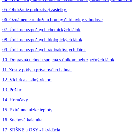
05_Obdržanie podozrivej zásielky
06_Oznámenie o uložení bomby či trhaviny v budove
07_Únik nebezpečných chemických látok
08_Únik nebezpečných biologických látok
09_Únik nebezpečných rádioaktívnych látok
10_Dopravná nehoda spojená s únikom nebezpečných látok
11_Zosuv pôdy a prívalového bahna
12_Víchrica a silný vietor
13_Požiar
14_Horúčavy
15_Extrémne nízke teploty
16_Snehová kalamita
17_SRŠNE a OSY - likvidácia