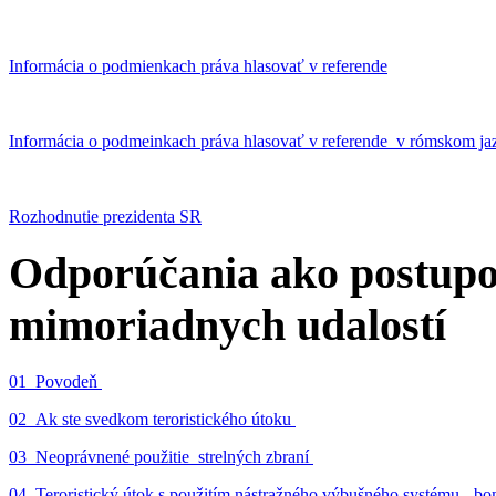
Informácia o podmienkach práva hlasovať v referende
Informácia o podmeinkach práva hlasovať v referende v rómskom ja
Rozhodnutie prezidenta SR
Odporúčania ako postupo
mimoriadnych udalostí
01_Povodeň
02_Ak ste svedkom teroristického útoku
03_Neoprávnené použitie strelných zbraní
04_Teroristický útok s použitím nástražného výbušného systému - 