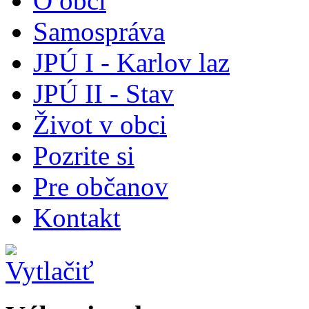
O obci
Samospráva
JPÚ I - Karlov laz
JPÚ II - Stav
Život v obci
Pozrite si
Pre občanov
Kontakt