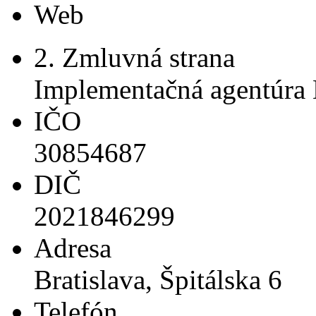
Web
2. Zmluvná strana
Implementačná agentúr
IČO
30854687
DIČ
2021846299
Adresa
Bratislava, Špitálska 6
Telefón