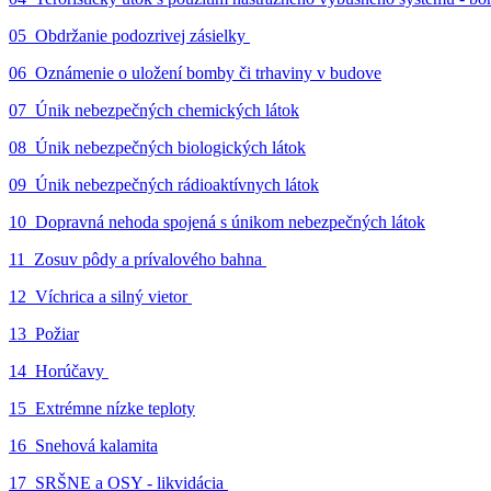
05_Obdržanie podozrivej zásielky
06_Oznámenie o uložení bomby či trhaviny v budove
07_Únik nebezpečných chemických látok
08_Únik nebezpečných biologických látok
09_Únik nebezpečných rádioaktívnych látok
10_Dopravná nehoda spojená s únikom nebezpečných látok
11_Zosuv pôdy a prívalového bahna
12_Víchrica a silný vietor
13_Požiar
14_Horúčavy
15_Extrémne nízke teploty
16_Snehová kalamita
17_SRŠNE a OSY - likvidácia