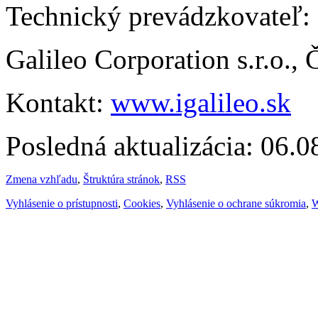
Technický prevádzkovateľ:
Galileo Corporation s.r.o.,
Kontakt:
www.igalileo.sk
Posledná aktualizácia: 06.
Zmena vzhľadu
,
Štruktúra stránok
,
RSS
Vyhlásenie o prístupnosti
,
Cookies
,
Vyhlásenie o ochrane súkromia
,
W