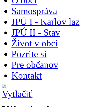
O obci
Samospráva
JPÚ I - Karlov laz
JPÚ II - Stav
Život v obci
Pozrite si
Pre občanov
Kontakt