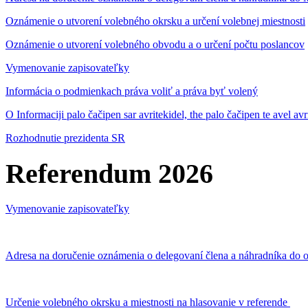
Oznámenie o utvorení volebného okrsku a určení volebnej miestnosti
Oznámenie o utvorení volebného obvodu a o určení počtu poslancov
Vymenovanie zapisovateľky
Informácia o podmienkach práva voliť a práva byť volený
O Informaciji palo čačipen sar avritekidel, the palo čačipen te avel av
Rozhodnutie prezidenta SR
Referendum 2026
Vymenovanie zapisovateľky
Adresa na doručenie oznámenia o delegovaní člena a náhradníka do o
Určenie volebného okrsku a miestnosti na hlasovanie v referende