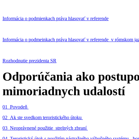
Informácia o podmienkach práva hlasovať v referende
Informácia o podmeinkach práva hlasovať v referende v rómskom ja
Rozhodnutie prezidenta SR
Odporúčania ako postupo
mimoriadnych udalostí
01_Povodeň
02_Ak ste svedkom teroristického útoku
03_Neoprávnené použitie strelných zbraní
04_Teroristický útok s použitím nástražného výbušného systému - 