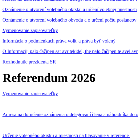
Oznámenie o utvorení volebného okrsku a určení volebnej miestnosti
Oznámenie o utvorení volebného obvodu a o určení počtu poslancov
Vymenovanie zapisovateľky
Informácia o podmienkach práva voliť a práva byť volený
O Informaciji palo čačipen sar avritekidel, the palo čačipen te avel av
Rozhodnutie prezidenta SR
Referendum 2026
Vymenovanie zapisovateľky
Adresa na doručenie oznámenia o delegovaní člena a náhradníka do o
Určenie volebného okrsku a miestnosti na hlasovanie v referende