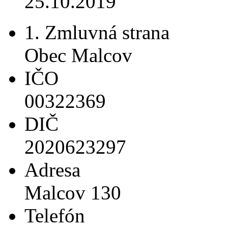
25.10.2019
1. Zmluvná strana
Obec Malcov
IČO
00322369
DIČ
2020623297
Adresa
Malcov 130
Telefón