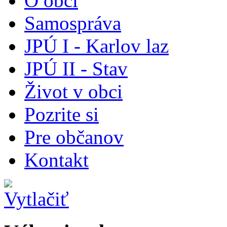
O obci
Samospráva
JPÚ I - Karlov laz
JPÚ II - Stav
Život v obci
Pozrite si
Pre občanov
Kontakt