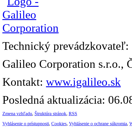
Technický prevádzkovateľ:
Galileo Corporation s.r.o.,
Kontakt:
www.igalileo.sk
Posledná aktualizácia: 06.
Zmena vzhľadu
,
Štruktúra stránok
,
RSS
Vyhlásenie o prístupnosti
,
Cookies
,
Vyhlásenie o ochrane súkromia
,
W