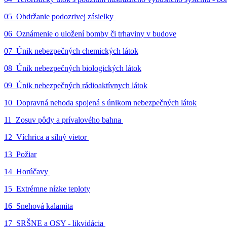
05_Obdržanie podozrivej zásielky
06_Oznámenie o uložení bomby či trhaviny v budove
07_Únik nebezpečných chemických látok
08_Únik nebezpečných biologických látok
09_Únik nebezpečných rádioaktívnych látok
10_Dopravná nehoda spojená s únikom nebezpečných látok
11_Zosuv pôdy a prívalového bahna
12_Víchrica a silný vietor
13_Požiar
14_Horúčavy
15_Extrémne nízke teploty
16_Snehová kalamita
17_SRŠNE a OSY - likvidácia