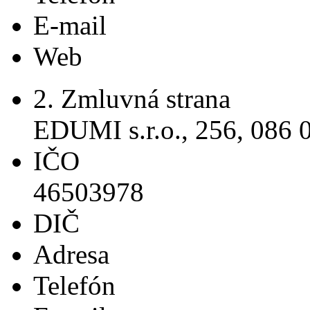
E-mail
Web
2. Zmluvná strana
EDUMI s.r.o., 256, 086 
IČO
46503978
DIČ
Adresa
Telefón