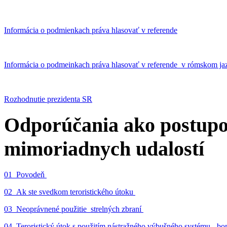
Informácia o podmienkach práva hlasovať v referende
Informácia o podmeinkach práva hlasovať v referende v rómskom ja
Rozhodnutie prezidenta SR
Odporúčania ako postupo
mimoriadnych udalostí
01_Povodeň
02_Ak ste svedkom teroristického útoku
03_Neoprávnené použitie strelných zbraní
04_Teroristický útok s použitím nástražného výbušného systému - 