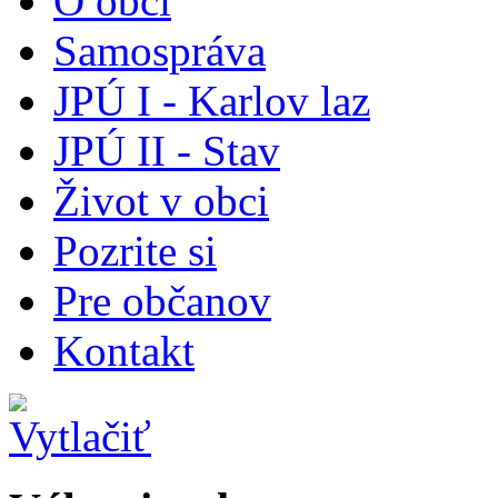
O obci
Samospráva
JPÚ I - Karlov laz
JPÚ II - Stav
Život v obci
Pozrite si
Pre občanov
Kontakt