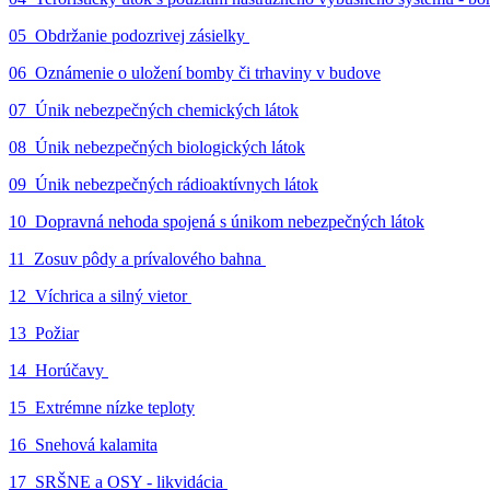
05_Obdržanie podozrivej zásielky
06_Oznámenie o uložení bomby či trhaviny v budove
07_Únik nebezpečných chemických látok
08_Únik nebezpečných biologických látok
09_Únik nebezpečných rádioaktívnych látok
10_Dopravná nehoda spojená s únikom nebezpečných látok
11_Zosuv pôdy a prívalového bahna
12_Víchrica a silný vietor
13_Požiar
14_Horúčavy
15_Extrémne nízke teploty
16_Snehová kalamita
17_SRŠNE a OSY - likvidácia