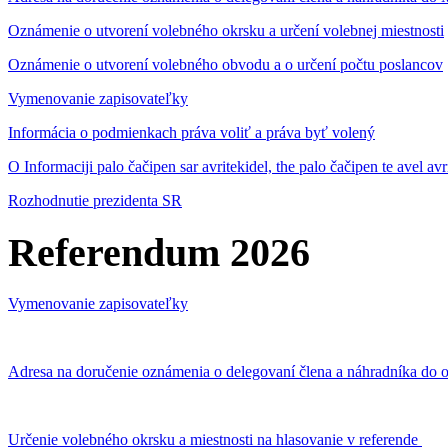
Oznámenie o utvorení volebného okrsku a určení volebnej miestnosti
Oznámenie o utvorení volebného obvodu a o určení počtu poslancov
Vymenovanie zapisovateľky
Informácia o podmienkach práva voliť a práva byť volený
O Informaciji palo čačipen sar avritekidel, the palo čačipen te avel av
Rozhodnutie prezidenta SR
Referendum 2026
Vymenovanie zapisovateľky
Adresa na doručenie oznámenia o delegovaní člena a náhradníka do o
Určenie volebného okrsku a miestnosti na hlasovanie v referende