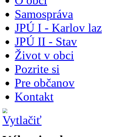
O obci
Samospráva
JPÚ I - Karlov laz
JPÚ II - Stav
Život v obci
Pozrite si
Pre občanov
Kontakt