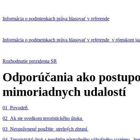
Informácia o podmienkach práva hlasovať v referende
Informácia o podmeinkach práva hlasovať v referende v rómskom ja
Rozhodnutie prezidenta SR
Odporúčania ako postupo
mimoriadnych udalostí
01_Povodeň
02_Ak ste svedkom teroristického útoku
03_Neoprávnené použitie strelných zbraní
04_Teroristický útok s použitím nástražného výbušného systému - 