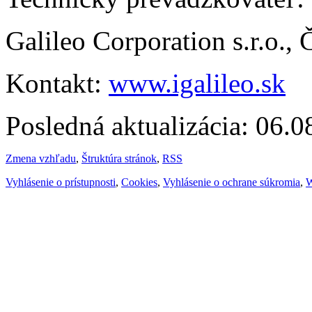
Galileo Corporation s.r.o.,
Kontakt:
www.igalileo.sk
Posledná aktualizácia: 06.
Zmena vzhľadu
,
Štruktúra stránok
,
RSS
Vyhlásenie o prístupnosti
,
Cookies
,
Vyhlásenie o ochrane súkromia
,
W