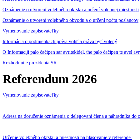
Oznámenie o utvorení volebného okrsku a určení volebnej miestnosti
Oznámenie o utvorení volebného obvodu a o určení počtu poslancov
Vymenovanie zapisovateľky
Informácia o podmienkach práva voliť a práva byť volený
O Informaciji palo čačipen sar avritekidel, the palo čačipen te avel av
Rozhodnutie prezidenta SR
Referendum 2026
Vymenovanie zapisovateľky
Adresa na doručenie oznámenia o delegovaní člena a náhradníka do o
Určenie volebného okrsku a miestnosti na hlasovanie v referende