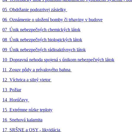
05_Obdržanie podozrivej zásielky
06_Oznámenie o uložení bomby či trhaviny v budove
07_Únik nebezpečných chemických látok
08_Únik nebezpečných biologických látok
09_Únik nebezpečných rádioaktívnych látok
10_Dopravná nehoda spojená s únikom nebezpečných látok
11_Zosuv pôdy a prívalového bahna
12_Víchrica a silný vietor
13_Požiar
14_Horúčavy
15_Extrémne nízke teploty
16_Snehová kalamita
17_SRŠNE a OSY - likvidácia