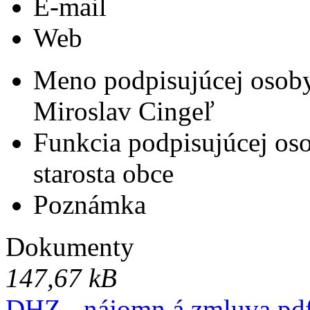
E-mail
Web
Meno podpisujúcej osob
Miroslav Cingeľ
Funkcia podpisujúcej os
starosta obce
Poznámka
Dokumenty
147,67 kB
DHZ - nájomn á zmluva.pd