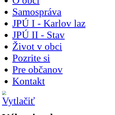
O obci
Samospráva
JPÚ I - Karlov laz
JPÚ II - Stav
Život v obci
Pozrite si
Pre občanov
Kontakt