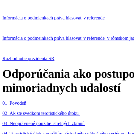
Informácia o podmienkach práva hlasovať v referende
Informácia o podmeinkach práva hlasovať v referende v rómskom ja
Rozhodnutie prezidenta SR
Odporúčania ako postupo
mimoriadnych udalostí
01_Povodeň
02_Ak ste svedkom teroristického útoku
03_Neoprávnené použitie strelných zbraní
04_Teroristický útok s použitím nástražného výbušného systému - 