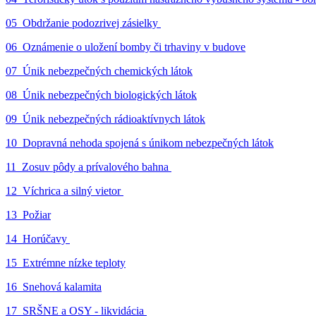
05_Obdržanie podozrivej zásielky
06_Oznámenie o uložení bomby či trhaviny v budove
07_Únik nebezpečných chemických látok
08_Únik nebezpečných biologických látok
09_Únik nebezpečných rádioaktívnych látok
10_Dopravná nehoda spojená s únikom nebezpečných látok
11_Zosuv pôdy a prívalového bahna
12_Víchrica a silný vietor
13_Požiar
14_Horúčavy
15_Extrémne nízke teploty
16_Snehová kalamita
17_SRŠNE a OSY - likvidácia