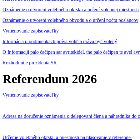
Oznámenie o utvorení volebného okrsku a určení volebnej miestnosti
Oznámenie o utvorení volebného obvodu a o určení počtu poslancov
Vymenovanie zapisovateľky
Informácia o podmienkach práva voliť a práva byť volený
O Informaciji palo čačipen sar avritekidel, the palo čačipen te avel av
Rozhodnutie prezidenta SR
Referendum 2026
Vymenovanie zapisovateľky
Adresa na doručenie oznámenia o delegovaní člena a náhradníka do o
Určenie volebného okrsku a miestnosti na hlasovanie v referende