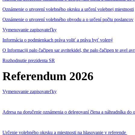
Oznámenie o utvorení volebného okrsku a určení volebnej miestnosti
Oznámenie o utvorení volebného obvodu a o určení počtu poslancov
Vymenovanie zapisovateľky
Informácia o podmienkach práva voliť a práva byť volený
O Informaciji palo čačipen sar avritekidel, the palo čačipen te avel av
Rozhodnutie prezidenta SR
Referendum 2026
Vymenovanie zapisovateľky
Adresa na doručenie oznámenia o delegovaní člena a náhradníka do o
Určenie volebného okrsku a miestnosti na hlasovanie v referende