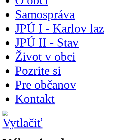
O obci
Samospráva
JPÚ I - Karlov laz
JPÚ II - Stav
Život v obci
Pozrite si
Pre občanov
Kontakt