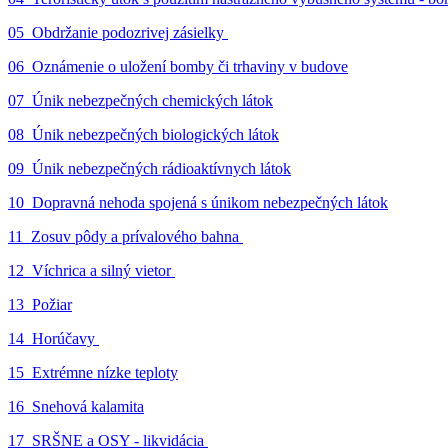
05_Obdržanie podozrivej zásielky
06_Oznámenie o uložení bomby či trhaviny v budove
07_Únik nebezpečných chemických látok
08_Únik nebezpečných biologických látok
09_Únik nebezpečných rádioaktívnych látok
10_Dopravná nehoda spojená s únikom nebezpečných látok
11_Zosuv pôdy a prívalového bahna
12_Víchrica a silný vietor
13_Požiar
14_Horúčavy
15_Extrémne nízke teploty
16_Snehová kalamita
17_SRŠNE a OSY - likvidácia