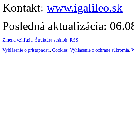
Kontakt:
www.igalileo.sk
Posledná aktualizácia: 06.
Zmena vzhľadu
,
Štruktúra stránok
,
RSS
Vyhlásenie o prístupnosti
,
Cookies
,
Vyhlásenie o ochrane súkromia
,
W