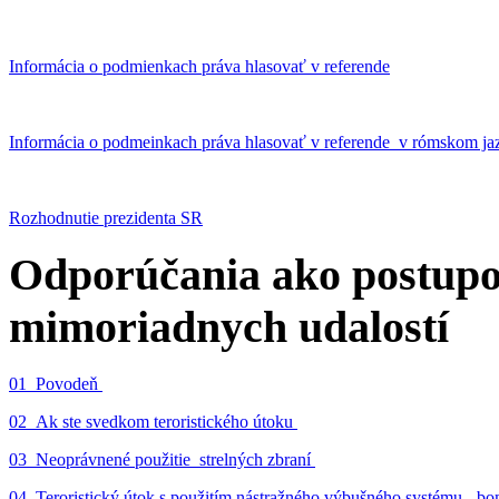
Informácia o podmienkach práva hlasovať v referende
Informácia o podmeinkach práva hlasovať v referende v rómskom ja
Rozhodnutie prezidenta SR
Odporúčania ako postupo
mimoriadnych udalostí
01_Povodeň
02_Ak ste svedkom teroristického útoku
03_Neoprávnené použitie strelných zbraní
04_Teroristický útok s použitím nástražného výbušného systému - 