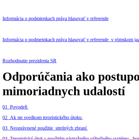
Informácia o podmienkach práva hlasovať v referende
Informácia o podmeinkach práva hlasovať v referende v rómskom ja
Rozhodnutie prezidenta SR
Odporúčania ako postupo
mimoriadnych udalostí
01_Povodeň
02_Ak ste svedkom teroristického útoku
03_Neoprávnené použitie strelných zbraní
04_Teroristický útok s použitím nástražného výbušného systému - 