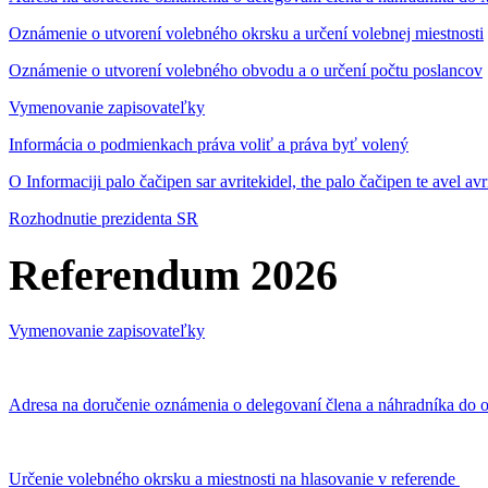
Oznámenie o utvorení volebného okrsku a určení volebnej miestnosti
Oznámenie o utvorení volebného obvodu a o určení počtu poslancov
Vymenovanie zapisovateľky
Informácia o podmienkach práva voliť a práva byť volený
O Informaciji palo čačipen sar avritekidel, the palo čačipen te avel av
Rozhodnutie prezidenta SR
Referendum 2026
Vymenovanie zapisovateľky
Adresa na doručenie oznámenia o delegovaní člena a náhradníka do o
Určenie volebného okrsku a miestnosti na hlasovanie v referende