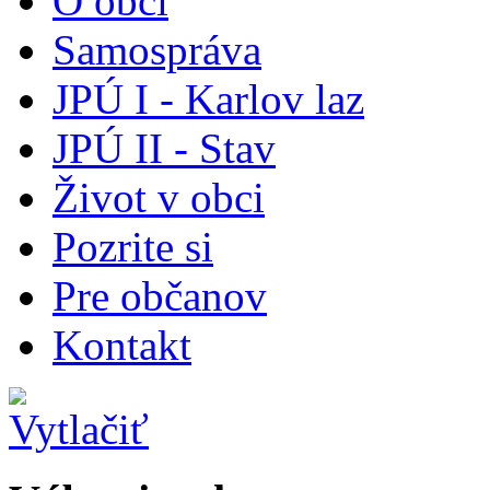
O obci
Samospráva
JPÚ I - Karlov laz
JPÚ II - Stav
Život v obci
Pozrite si
Pre občanov
Kontakt