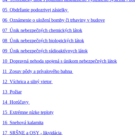
05_Obdržanie podozrivej zásielky
06_Oznámenie o uložení bomby či trhaviny v budove
07_Únik nebezpečných chemických látok
08_Únik nebezpečných biologických látok
09_Únik nebezpečných rádioaktívnych látok
10_Dopravná nehoda spojená s únikom nebezpečných látok
11_Zosuv pôdy a prívalového bahna
12_Víchrica a silný vietor
13_Požiar
14_Horúčavy
15_Extrémne nízke teploty
16_Snehová kalamita
17_SRŠNE a OSY - likvidácia