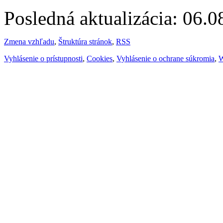
Posledná aktualizácia: 06.
Zmena vzhľadu
,
Štruktúra stránok
,
RSS
Vyhlásenie o prístupnosti
,
Cookies
,
Vyhlásenie o ochrane súkromia
,
W