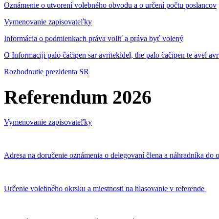
Oznámenie o utvorení volebného obvodu a o určení počtu poslancov
Vymenovanie zapisovateľky
Informácia o podmienkach práva voliť a práva byť volený
O Informaciji palo čačipen sar avritekidel, the palo čačipen te avel av
Rozhodnutie prezidenta SR
Referendum 2026
Vymenovanie zapisovateľky
Adresa na doručenie oznámenia o delegovaní člena a náhradníka do o
Určenie volebného okrsku a miestnosti na hlasovanie v referende