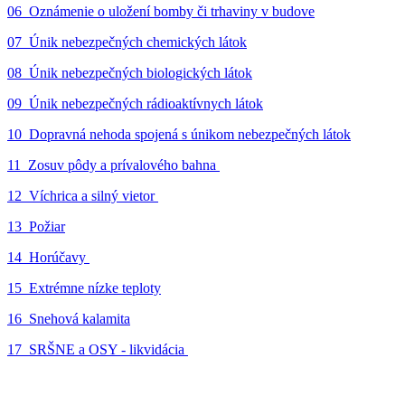
06_Oznámenie o uložení bomby či trhaviny v budove
07_Únik nebezpečných chemických látok
08_Únik nebezpečných biologických látok
09_Únik nebezpečných rádioaktívnych látok
10_Dopravná nehoda spojená s únikom nebezpečných látok
11_Zosuv pôdy a prívalového bahna
12_Víchrica a silný vietor
13_Požiar
14_Horúčavy
15_Extrémne nízke teploty
16_Snehová kalamita
17_SRŠNE a OSY - likvidácia