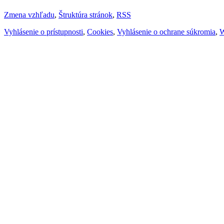
Zmena vzhľadu
,
Štruktúra stránok
,
RSS
Vyhlásenie o prístupnosti
,
Cookies
,
Vyhlásenie o ochrane súkromia
,
W