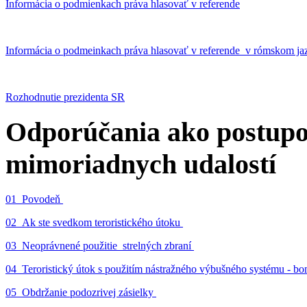
Informácia o podmienkach práva hlasovať v referende
Informácia o podmeinkach práva hlasovať v referende v rómskom ja
Rozhodnutie prezidenta SR
Odporúčania ako postupo
mimoriadnych udalostí
01_Povodeň
02_Ak ste svedkom teroristického útoku
03_Neoprávnené použitie strelných zbraní
04_Teroristický útok s použitím nástražného výbušného systému - 
05_Obdržanie podozrivej zásielky