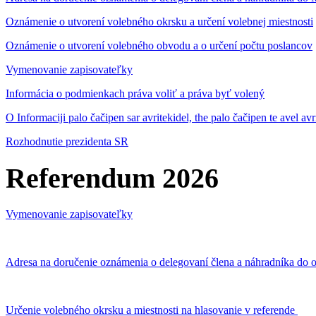
Oznámenie o utvorení volebného okrsku a určení volebnej miestnosti
Oznámenie o utvorení volebného obvodu a o určení počtu poslancov
Vymenovanie zapisovateľky
Informácia o podmienkach práva voliť a práva byť volený
O Informaciji palo čačipen sar avritekidel, the palo čačipen te avel av
Rozhodnutie prezidenta SR
Referendum 2026
Vymenovanie zapisovateľky
Adresa na doručenie oznámenia o delegovaní člena a náhradníka do o
Určenie volebného okrsku a miestnosti na hlasovanie v referende