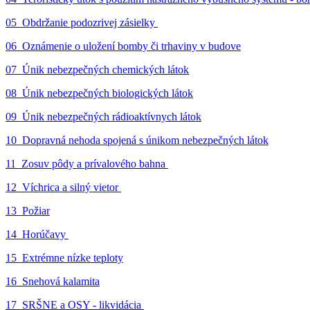
05_Obdržanie podozrivej zásielky
06_Oznámenie o uložení bomby či trhaviny v budove
07_Únik nebezpečných chemických látok
08_Únik nebezpečných biologických látok
09_Únik nebezpečných rádioaktívnych látok
10_Dopravná nehoda spojená s únikom nebezpečných látok
11_Zosuv pôdy a prívalového bahna
12_Víchrica a silný vietor
13_Požiar
14_Horúčavy
15_Extrémne nízke teploty
16_Snehová kalamita
17_SRŠNE a OSY - likvidácia