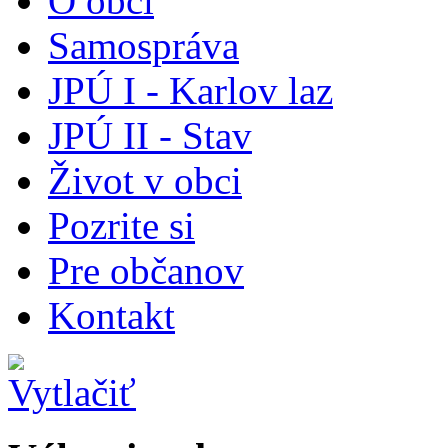
O obci
Samospráva
JPÚ I - Karlov laz
JPÚ II - Stav
Život v obci
Pozrite si
Pre občanov
Kontakt