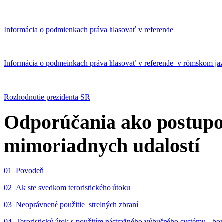
Informácia o podmienkach práva hlasovať v referende
Informácia o podmeinkach práva hlasovať v referende v rómskom ja
Rozhodnutie prezidenta SR
Odporúčania ako postupo
mimoriadnych udalostí
01_Povodeň
02_Ak ste svedkom teroristického útoku
03_Neoprávnené použitie strelných zbraní
04_Teroristický útok s použitím nástražného výbušného systému - 