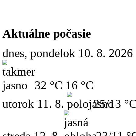
Aktuálne počasie
dnes, pondelok 10. 8. 2026
32 °C
16 °C
utorok
11. 8.
25/13 °
streda
12. 8.
23/11 °