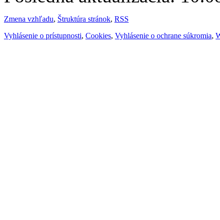
Zmena vzhľadu
,
Štruktúra stránok
,
RSS
Vyhlásenie o prístupnosti
,
Cookies
,
Vyhlásenie o ochrane súkromia
,
W