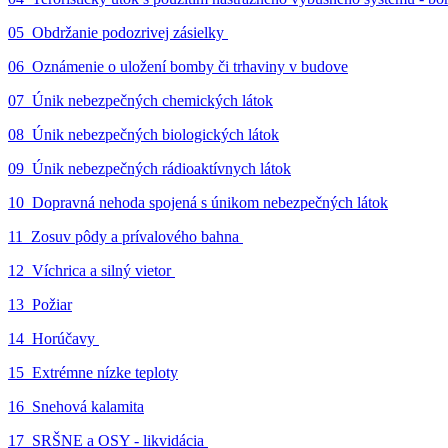
05_Obdržanie podozrivej zásielky
06_Oznámenie o uložení bomby či trhaviny v budove
07_Únik nebezpečných chemických látok
08_Únik nebezpečných biologických látok
09_Únik nebezpečných rádioaktívnych látok
10_Dopravná nehoda spojená s únikom nebezpečných látok
11_Zosuv pôdy a prívalového bahna
12_Víchrica a silný vietor
13_Požiar
14_Horúčavy
15_Extrémne nízke teploty
16_Snehová kalamita
17_SRŠNE a OSY - likvidácia