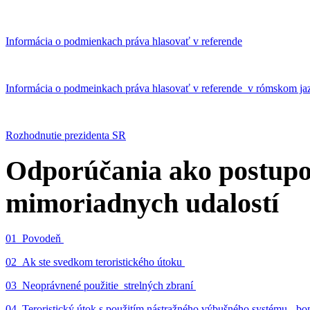
Informácia o podmienkach práva hlasovať v referende
Informácia o podmeinkach práva hlasovať v referende v rómskom ja
Rozhodnutie prezidenta SR
Odporúčania ako postupo
mimoriadnych udalostí
01_Povodeň
02_Ak ste svedkom teroristického útoku
03_Neoprávnené použitie strelných zbraní
04_Teroristický útok s použitím nástražného výbušného systému - 