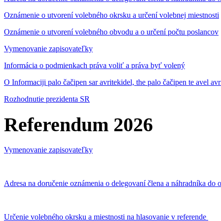
Oznámenie o utvorení volebného okrsku a určení volebnej miestnosti
Oznámenie o utvorení volebného obvodu a o určení počtu poslancov
Vymenovanie zapisovateľky
Informácia o podmienkach práva voliť a práva byť volený
O Informaciji palo čačipen sar avritekidel, the palo čačipen te avel av
Rozhodnutie prezidenta SR
Referendum 2026
Vymenovanie zapisovateľky
Adresa na doručenie oznámenia o delegovaní člena a náhradníka do o
Určenie volebného okrsku a miestnosti na hlasovanie v referende