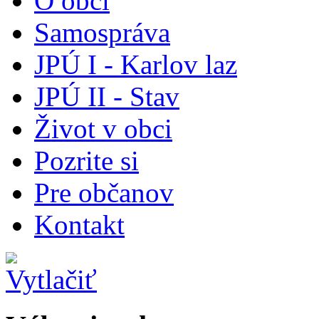
O obci
Samospráva
JPÚ I - Karlov laz
JPÚ II - Stav
Život v obci
Pozrite si
Pre občanov
Kontakt