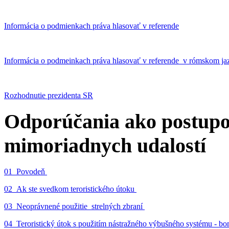
Informácia o podmienkach práva hlasovať v referende
Informácia o podmeinkach práva hlasovať v referende v rómskom ja
Rozhodnutie prezidenta SR
Odporúčania ako postupo
mimoriadnych udalostí
01_Povodeň
02_Ak ste svedkom teroristického útoku
03_Neoprávnené použitie strelných zbraní
04_Teroristický útok s použitím nástražného výbušného systému - 