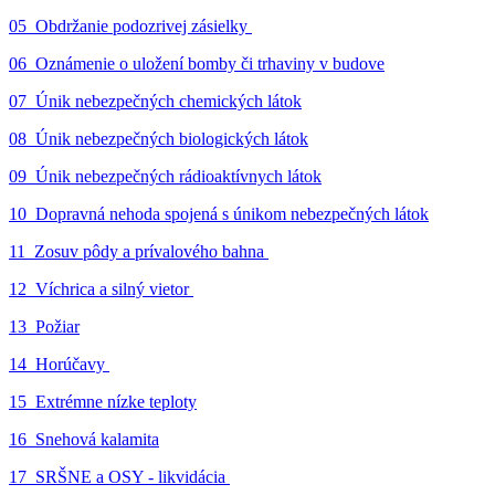
05_Obdržanie podozrivej zásielky
06_Oznámenie o uložení bomby či trhaviny v budove
07_Únik nebezpečných chemických látok
08_Únik nebezpečných biologických látok
09_Únik nebezpečných rádioaktívnych látok
10_Dopravná nehoda spojená s únikom nebezpečných látok
11_Zosuv pôdy a prívalového bahna
12_Víchrica a silný vietor
13_Požiar
14_Horúčavy
15_Extrémne nízke teploty
16_Snehová kalamita
17_SRŠNE a OSY - likvidácia