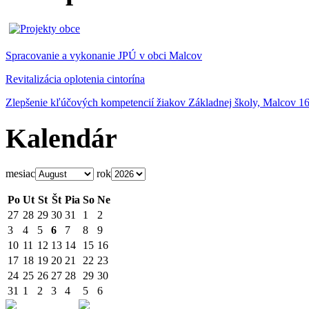
Spracovanie a vykonanie JPÚ v obci Malcov
Revitalizácia oplotenia cintorína
Zlepšenie kľúčových kompetencií žiakov Základnej školy, Malcov 1
Kalendár
mesiac
rok
Po
Ut
St
Št
Pia
So
Ne
27
28
29
30
31
1
2
3
4
5
6
7
8
9
10
11
12
13
14
15
16
17
18
19
20
21
22
23
24
25
26
27
28
29
30
31
1
2
3
4
5
6