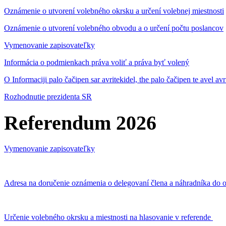
Oznámenie o utvorení volebného okrsku a určení volebnej miestnosti
Oznámenie o utvorení volebného obvodu a o určení počtu poslancov
Vymenovanie zapisovateľky
Informácia o podmienkach práva voliť a práva byť volený
O Informaciji palo čačipen sar avritekidel, the palo čačipen te avel av
Rozhodnutie prezidenta SR
Referendum 2026
Vymenovanie zapisovateľky
Adresa na doručenie oznámenia o delegovaní člena a náhradníka do o
Určenie volebného okrsku a miestnosti na hlasovanie v referende