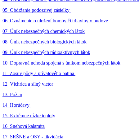
05_Obdržanie podozrivej zásielky
06_Oznámenie o uložení bomby či trhaviny v budove
07_Únik nebezpečných chemických látok
08_Únik nebezpečných biologických látok
09_Únik nebezpečných rádioaktívnych látok
10_Dopravná nehoda spojená s únikom nebezpečných látok
11_Zosuv pôdy a prívalového bahna
12_Víchrica a silný vietor
13_Požiar
14_Horúčavy
15_Extrémne nízke teploty
16_Snehová kalamita
17_SRŠNE a OSY - likvidácia