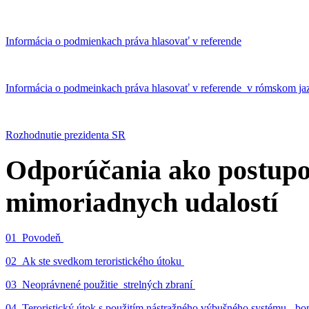
Informácia o podmienkach práva hlasovať v referende
Informácia o podmeinkach práva hlasovať v referende v rómskom ja
Rozhodnutie prezidenta SR
Odporúčania ako postupo
mimoriadnych udalostí
01_Povodeň
02_Ak ste svedkom teroristického útoku
03_Neoprávnené použitie strelných zbraní
04_Teroristický útok s použitím nástražného výbušného systému - 