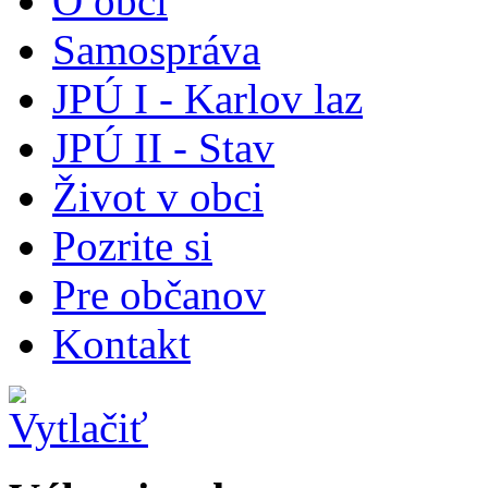
O obci
Samospráva
JPÚ I - Karlov laz
JPÚ II - Stav
Život v obci
Pozrite si
Pre občanov
Kontakt