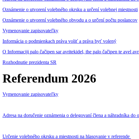
Oznámenie o utvorení volebného okrsku a určení volebnej miestnosti
Oznámenie o utvorení volebného obvodu a o určení počtu poslancov
Vymenovanie zapisovateľky
Informácia o podmienkach práva voliť a práva byť volený
O Informaciji palo čačipen sar avritekidel, the palo čačipen te avel av
Rozhodnutie prezidenta SR
Referendum 2026
Vymenovanie zapisovateľky
Adresa na doručenie oznámenia o delegovaní člena a náhradníka do o
Určenie volebného okrsku a miestnosti na hlasovanie v referende