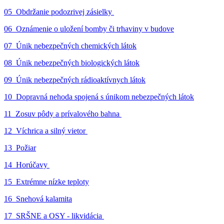
05_Obdržanie podozrivej zásielky
06_Oznámenie o uložení bomby či trhaviny v budove
07_Únik nebezpečných chemických látok
08_Únik nebezpečných biologických látok
09_Únik nebezpečných rádioaktívnych látok
10_Dopravná nehoda spojená s únikom nebezpečných látok
11_Zosuv pôdy a prívalového bahna
12_Víchrica a silný vietor
13_Požiar
14_Horúčavy
15_Extrémne nízke teploty
16_Snehová kalamita
17_SRŠNE a OSY - likvidácia