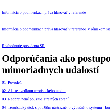
Informácia o podmienkach práva hlasovať v referende
Informácia o podmeinkach práva hlasovať v referende v rómskom ja
Rozhodnutie prezidenta SR
Odporúčania ako postupo
mimoriadnych udalostí
01_Povodeň
02_Ak ste svedkom teroristického útoku
03_Neoprávnené použitie strelných zbraní
04_Teroristický útok s použitím nástražného výbušného systému - 