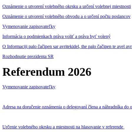
Oznámenie o utvorení volebného okrsku a určení volebnej miestnosti
Oznámenie o utvorení volebného obvodu a o určení počtu poslancov
Vymenovanie zapisovateľky
Informácia o podmienkach práva voliť a práva byť volený
O Informaciji palo čačipen sar avritekidel, the palo čačipen te avel av
Rozhodnutie prezidenta SR
Referendum 2026
Vymenovanie zapisovateľky
Adresa na doručenie oznámenia o delegovaní člena a náhradníka do o
Určenie volebného okrsku a miestnosti na hlasovanie v referende