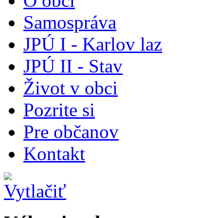
O obci
Samospráva
JPÚ I - Karlov laz
JPÚ II - Stav
Život v obci
Pozrite si
Pre občanov
Kontakt