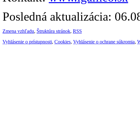
Posledná aktualizácia: 06.
Zmena vzhľadu
,
Štruktúra stránok
,
RSS
Vyhlásenie o prístupnosti
,
Cookies
,
Vyhlásenie o ochrane súkromia
,
W