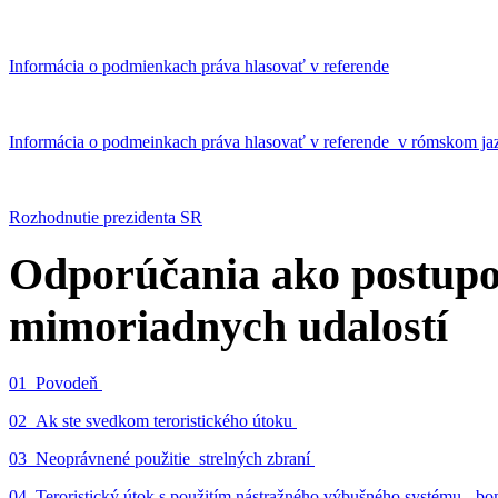
Informácia o podmienkach práva hlasovať v referende
Informácia o podmeinkach práva hlasovať v referende v rómskom ja
Rozhodnutie prezidenta SR
Odporúčania ako postupo
mimoriadnych udalostí
01_Povodeň
02_Ak ste svedkom teroristického útoku
03_Neoprávnené použitie strelných zbraní
04_Teroristický útok s použitím nástražného výbušného systému - 