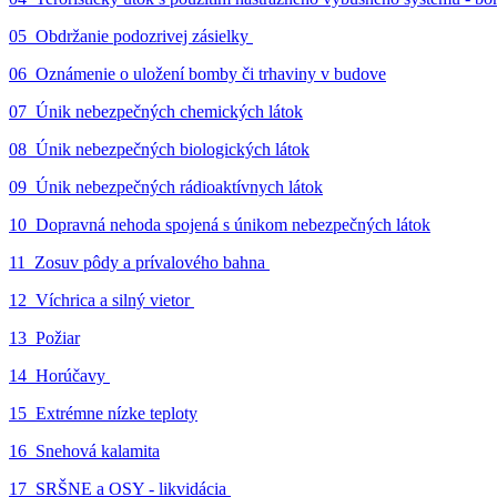
05_Obdržanie podozrivej zásielky
06_Oznámenie o uložení bomby či trhaviny v budove
07_Únik nebezpečných chemických látok
08_Únik nebezpečných biologických látok
09_Únik nebezpečných rádioaktívnych látok
10_Dopravná nehoda spojená s únikom nebezpečných látok
11_Zosuv pôdy a prívalového bahna
12_Víchrica a silný vietor
13_Požiar
14_Horúčavy
15_Extrémne nízke teploty
16_Snehová kalamita
17_SRŠNE a OSY - likvidácia