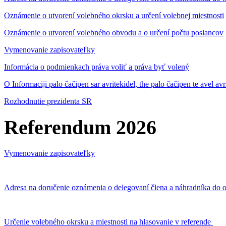
Oznámenie o utvorení volebného okrsku a určení volebnej miestnosti
Oznámenie o utvorení volebného obvodu a o určení počtu poslancov
Vymenovanie zapisovateľky
Informácia o podmienkach práva voliť a práva byť volený
O Informaciji palo čačipen sar avritekidel, the palo čačipen te avel av
Rozhodnutie prezidenta SR
Referendum 2026
Vymenovanie zapisovateľky
Adresa na doručenie oznámenia o delegovaní člena a náhradníka do o
Určenie volebného okrsku a miestnosti na hlasovanie v referende