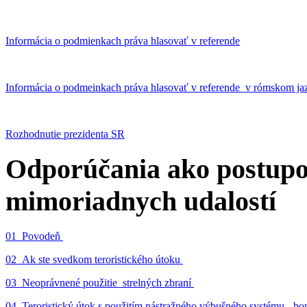
Informácia o podmienkach práva hlasovať v referende
Informácia o podmeinkach práva hlasovať v referende v rómskom ja
Rozhodnutie prezidenta SR
Odporúčania ako postupo
mimoriadnych udalostí
01_Povodeň
02_Ak ste svedkom teroristického útoku
03_Neoprávnené použitie strelných zbraní
04_Teroristický útok s použitím nástražného výbušného systému - 