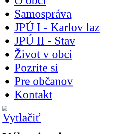
O obci
Samospráva
JPÚ I - Karlov laz
JPÚ II - Stav
Život v obci
Pozrite si
Pre občanov
Kontakt