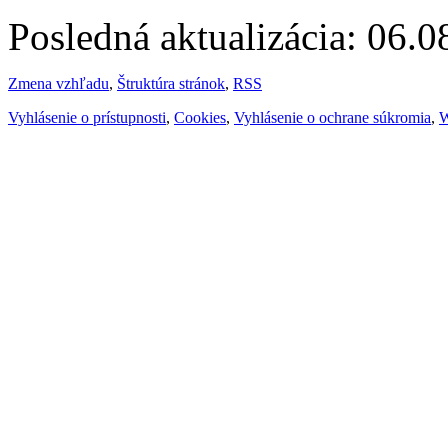
Posledná aktualizácia: 06.
Zmena vzhľadu
,
Štruktúra stránok
,
RSS
Vyhlásenie o prístupnosti
,
Cookies
,
Vyhlásenie o ochrane súkromia
,
W