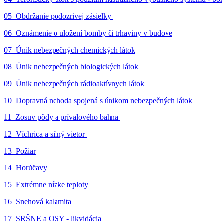
05_Obdržanie podozrivej zásielky
06_Oznámenie o uložení bomby či trhaviny v budove
07_Únik nebezpečných chemických látok
08_Únik nebezpečných biologických látok
09_Únik nebezpečných rádioaktívnych látok
10_Dopravná nehoda spojená s únikom nebezpečných látok
11_Zosuv pôdy a prívalového bahna
12_Víchrica a silný vietor
13_Požiar
14_Horúčavy
15_Extrémne nízke teploty
16_Snehová kalamita
17_SRŠNE a OSY - likvidácia