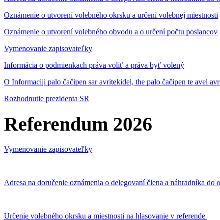
Oznámenie o utvorení volebného okrsku a určení volebnej miestnosti
Oznámenie o utvorení volebného obvodu a o určení počtu poslancov
Vymenovanie zapisovateľky
Informácia o podmienkach práva voliť a práva byť volený
O Informaciji palo čačipen sar avritekidel, the palo čačipen te avel av
Rozhodnutie prezidenta SR
Referendum 2026
Vymenovanie zapisovateľky
Adresa na doručenie oznámenia o delegovaní člena a náhradníka do o
Určenie volebného okrsku a miestnosti na hlasovanie v referende