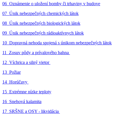
06_Oznámenie o uložení bomby či trhaviny v budove
07_Únik nebezpečných chemických látok
08_Únik nebezpečných biologických látok
09_Únik nebezpečných rádioaktívnych látok
10_Dopravná nehoda spojená s únikom nebezpečných látok
11_Zosuv pôdy a prívalového bahna
12_Víchrica a silný vietor
13_Požiar
14_Horúčavy
15_Extrémne nízke teploty
16_Snehová kalamita
17_SRŠNE a OSY - likvidácia