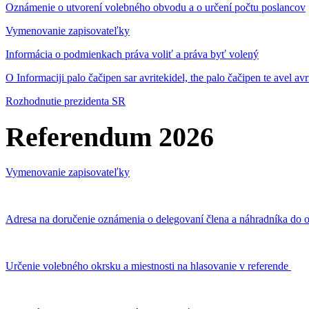
Oznámenie o utvorení volebného obvodu a o určení počtu poslancov
Vymenovanie zapisovateľky
Informácia o podmienkach práva voliť a práva byť volený
O Informaciji palo čačipen sar avritekidel, the palo čačipen te avel av
Rozhodnutie prezidenta SR
Referendum 2026
Vymenovanie zapisovateľky
Adresa na doručenie oznámenia o delegovaní člena a náhradníka do o
Určenie volebného okrsku a miestnosti na hlasovanie v referende