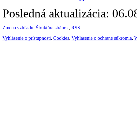
Posledná aktualizácia: 06.
Zmena vzhľadu
,
Štruktúra stránok
,
RSS
Vyhlásenie o prístupnosti
,
Cookies
,
Vyhlásenie o ochrane súkromia
,
W