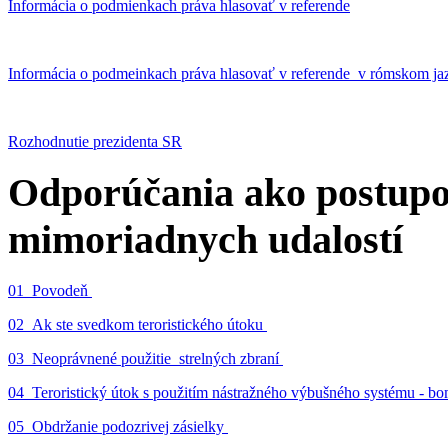
Informácia o podmienkach práva hlasovať v referende
Informácia o podmeinkach práva hlasovať v referende v rómskom ja
Rozhodnutie prezidenta SR
Odporúčania ako postupo
mimoriadnych udalostí
01_Povodeň
02_Ak ste svedkom teroristického útoku
03_Neoprávnené použitie strelných zbraní
04_Teroristický útok s použitím nástražného výbušného systému - 
05_Obdržanie podozrivej zásielky