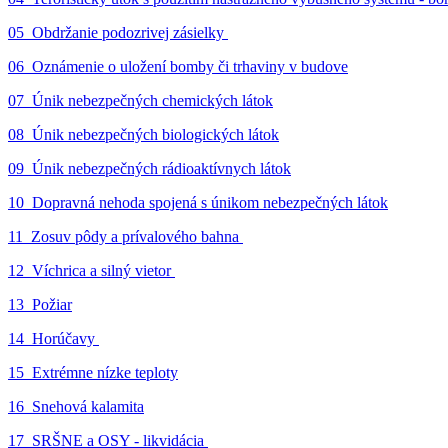
05_Obdržanie podozrivej zásielky
06_Oznámenie o uložení bomby či trhaviny v budove
07_Únik nebezpečných chemických látok
08_Únik nebezpečných biologických látok
09_Únik nebezpečných rádioaktívnych látok
10_Dopravná nehoda spojená s únikom nebezpečných látok
11_Zosuv pôdy a prívalového bahna
12_Víchrica a silný vietor
13_Požiar
14_Horúčavy
15_Extrémne nízke teploty
16_Snehová kalamita
17_SRŠNE a OSY - likvidácia