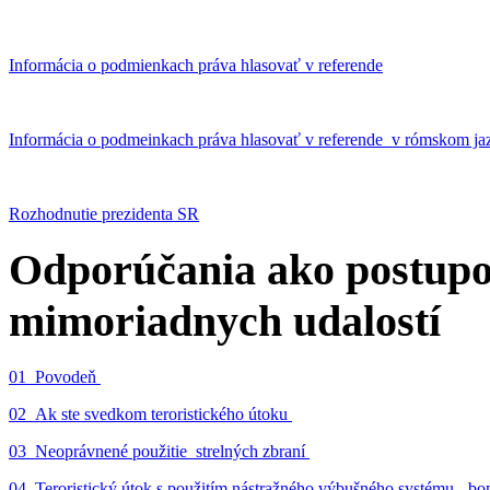
Informácia o podmienkach práva hlasovať v referende
Informácia o podmeinkach práva hlasovať v referende v rómskom ja
Rozhodnutie prezidenta SR
Odporúčania ako postupo
mimoriadnych udalostí
01_Povodeň
02_Ak ste svedkom teroristického útoku
03_Neoprávnené použitie strelných zbraní
04_Teroristický útok s použitím nástražného výbušného systému - 