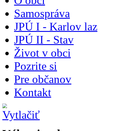
O obci
Samospráva
JPÚ I - Karlov laz
JPÚ II - Stav
Život v obci
Pozrite si
Pre občanov
Kontakt