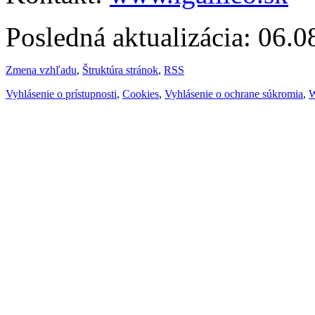
Posledná aktualizácia: 06.
Zmena vzhľadu
,
Štruktúra stránok
,
RSS
Vyhlásenie o prístupnosti
,
Cookies
,
Vyhlásenie o ochrane súkromia
,
W