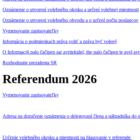
Oznámenie o utvorení volebného okrsku a určení volebnej miestnosti
Oznámenie o utvorení volebného obvodu a o určení počtu poslancov
Vymenovanie zapisovateľky
Informácia o podmienkach práva voliť a práva byť volený
O Informaciji palo čačipen sar avritekidel, the palo čačipen te avel av
Rozhodnutie prezidenta SR
Referendum 2026
Vymenovanie zapisovateľky
Adresa na doručenie oznámenia o delegovaní člena a náhradníka do o
Určenie volebného okrsku a miestnosti na hlasovanie v referende