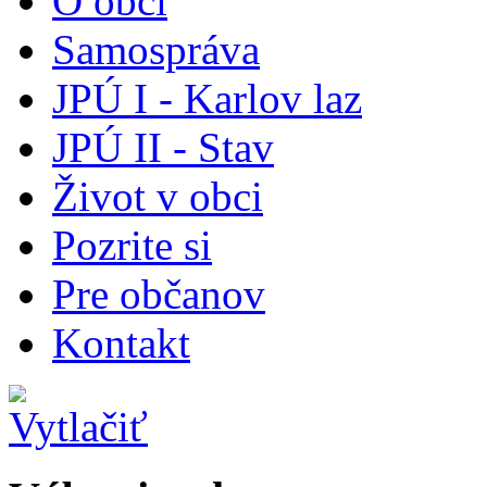
O obci
Samospráva
JPÚ I - Karlov laz
JPÚ II - Stav
Život v obci
Pozrite si
Pre občanov
Kontakt