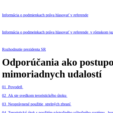
Informácia o podmienkach práva hlasovať v referende
Informácia o podmeinkach práva hlasovať v referende v rómskom ja
Rozhodnutie prezidenta SR
Odporúčania ako postupo
mimoriadnych udalostí
01_Povodeň
02_Ak ste svedkom teroristického útoku
03_Neoprávnené použitie strelných zbraní
04_Teroristický útok s použitím nástražného výbušného systému - 