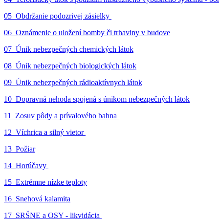
05_Obdržanie podozrivej zásielky
06_Oznámenie o uložení bomby či trhaviny v budove
07_Únik nebezpečných chemických látok
08_Únik nebezpečných biologických látok
09_Únik nebezpečných rádioaktívnych látok
10_Dopravná nehoda spojená s únikom nebezpečných látok
11_Zosuv pôdy a prívalového bahna
12_Víchrica a silný vietor
13_Požiar
14_Horúčavy
15_Extrémne nízke teploty
16_Snehová kalamita
17_SRŠNE a OSY - likvidácia