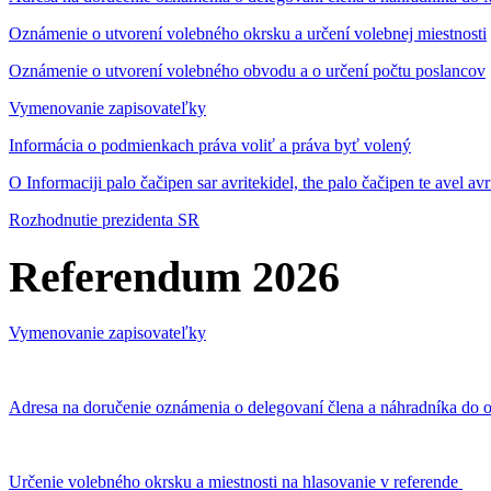
Oznámenie o utvorení volebného okrsku a určení volebnej miestnosti
Oznámenie o utvorení volebného obvodu a o určení počtu poslancov
Vymenovanie zapisovateľky
Informácia o podmienkach práva voliť a práva byť volený
O Informaciji palo čačipen sar avritekidel, the palo čačipen te avel av
Rozhodnutie prezidenta SR
Referendum 2026
Vymenovanie zapisovateľky
Adresa na doručenie oznámenia o delegovaní člena a náhradníka do o
Určenie volebného okrsku a miestnosti na hlasovanie v referende