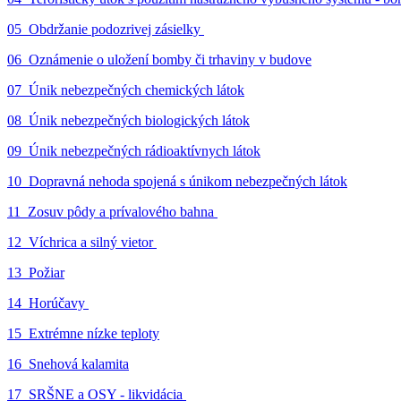
05_Obdržanie podozrivej zásielky
06_Oznámenie o uložení bomby či trhaviny v budove
07_Únik nebezpečných chemických látok
08_Únik nebezpečných biologických látok
09_Únik nebezpečných rádioaktívnych látok
10_Dopravná nehoda spojená s únikom nebezpečných látok
11_Zosuv pôdy a prívalového bahna
12_Víchrica a silný vietor
13_Požiar
14_Horúčavy
15_Extrémne nízke teploty
16_Snehová kalamita
17_SRŠNE a OSY - likvidácia