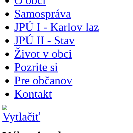
O obci
Samospráva
JPÚ I - Karlov laz
JPÚ II - Stav
Život v obci
Pozrite si
Pre občanov
Kontakt