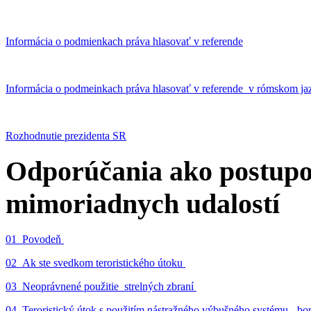
Informácia o podmienkach práva hlasovať v referende
Informácia o podmeinkach práva hlasovať v referende v rómskom ja
Rozhodnutie prezidenta SR
Odporúčania ako postupo
mimoriadnych udalostí
01_Povodeň
02_Ak ste svedkom teroristického útoku
03_Neoprávnené použitie strelných zbraní
04_Teroristický útok s použitím nástražného výbušného systému - 