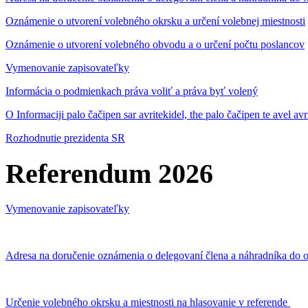
Oznámenie o utvorení volebného okrsku a určení volebnej miestnosti
Oznámenie o utvorení volebného obvodu a o určení počtu poslancov
Vymenovanie zapisovateľky
Informácia o podmienkach práva voliť a práva byť volený
O Informaciji palo čačipen sar avritekidel, the palo čačipen te avel av
Rozhodnutie prezidenta SR
Referendum 2026
Vymenovanie zapisovateľky
Adresa na doručenie oznámenia o delegovaní člena a náhradníka do o
Určenie volebného okrsku a miestnosti na hlasovanie v referende