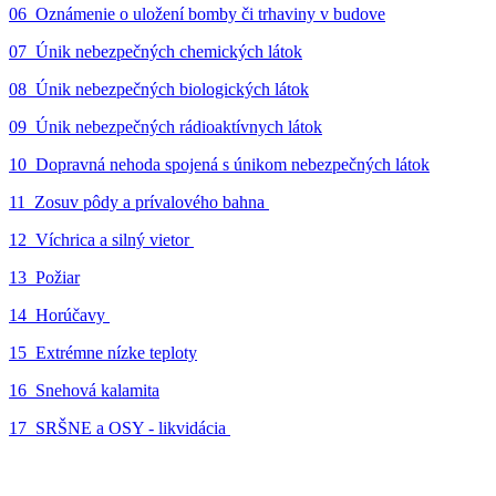
06_Oznámenie o uložení bomby či trhaviny v budove
07_Únik nebezpečných chemických látok
08_Únik nebezpečných biologických látok
09_Únik nebezpečných rádioaktívnych látok
10_Dopravná nehoda spojená s únikom nebezpečných látok
11_Zosuv pôdy a prívalového bahna
12_Víchrica a silný vietor
13_Požiar
14_Horúčavy
15_Extrémne nízke teploty
16_Snehová kalamita
17_SRŠNE a OSY - likvidácia