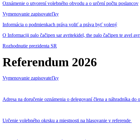
Oznámenie o utvorení volebného obvodu a o určení počtu poslancov
Vymenovanie zapisovateľky
Informácia o podmienkach práva voliť a práva byť volený
O Informaciji palo čačipen sar avritekidel, the palo čačipen te avel av
Rozhodnutie prezidenta SR
Referendum 2026
Vymenovanie zapisovateľky
Adresa na doručenie oznámenia o delegovaní člena a náhradníka do o
Určenie volebného okrsku a miestnosti na hlasovanie v referende