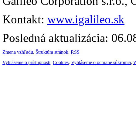
Galileo Corporation s.r.o.,
Kontakt:
www.igalileo.sk
Posledná aktualizácia: 06.
Zmena vzhľadu
,
Štruktúra stránok
,
RSS
Vyhlásenie o prístupnosti
,
Cookies
,
Vyhlásenie o ochrane súkromia
,
W