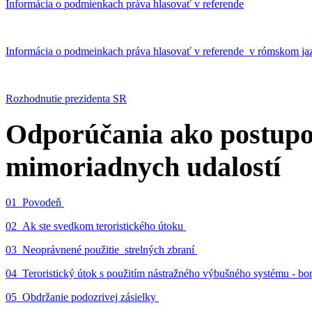
Informácia o podmienkach práva hlasovať v referende
Informácia o podmeinkach práva hlasovať v referende v rómskom ja
Rozhodnutie prezidenta SR
Odporúčania ako postupo
mimoriadnych udalostí
01_Povodeň
02_Ak ste svedkom teroristického útoku
03_Neoprávnené použitie strelných zbraní
04_Teroristický útok s použitím nástražného výbušného systému - 
05_Obdržanie podozrivej zásielky