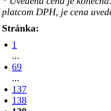
* Uvedená cena je konečná.
platcom DPH, je cena uved
Stránka:
1
...
69
...
137
138