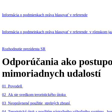
Informácia o podmienkach práva hlasovať v referende
Informácia o podmeinkach práva hlasovať v referende v rómskom ja
Rozhodnutie prezidenta SR
Odporúčania ako postupo
mimoriadnych udalostí
01_Povodeň
02_Ak ste svedkom teroristického útoku
03_Neoprávnené použitie strelných zbraní
04_Teroristický útok s použitím nástražného výbušného systému - 