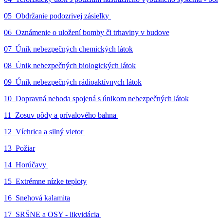
05_Obdržanie podozrivej zásielky
06_Oznámenie o uložení bomby či trhaviny v budove
07_Únik nebezpečných chemických látok
08_Únik nebezpečných biologických látok
09_Únik nebezpečných rádioaktívnych látok
10_Dopravná nehoda spojená s únikom nebezpečných látok
11_Zosuv pôdy a prívalového bahna
12_Víchrica a silný vietor
13_Požiar
14_Horúčavy
15_Extrémne nízke teploty
16_Snehová kalamita
17_SRŠNE a OSY - likvidácia