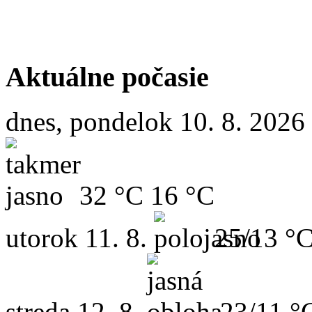
Aktuálne počasie
dnes, pondelok 10. 8. 2026
32 °C
16 °C
utorok
11. 8.
25/13 °
streda
12. 8.
23/11 °