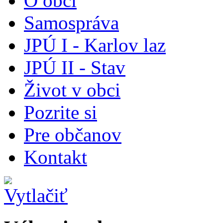
O obci
Samospráva
JPÚ I - Karlov laz
JPÚ II - Stav
Život v obci
Pozrite si
Pre občanov
Kontakt