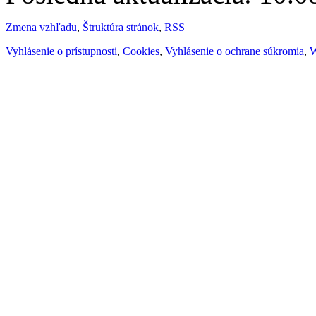
Zmena vzhľadu
,
Štruktúra stránok
,
RSS
Vyhlásenie o prístupnosti
,
Cookies
,
Vyhlásenie o ochrane súkromia
,
W