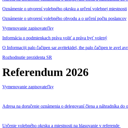
Oznámenie o utvorení volebného okrsku a určení volebnej miestnosti
Oznámenie o utvorení volebného obvodu a o určení počtu poslancov
Vymenovanie zapisovateľky
Informácia o podmienkach práva voliť a práva byť volený
O Informaciji palo čačipen sar avritekidel, the palo čačipen te avel av
Rozhodnutie prezidenta SR
Referendum 2026
Vymenovanie zapisovateľky
Adresa na doručenie oznámenia o delegovaní člena a náhradníka do o
Určenie volebného okrsku a miestnosti na hlasovanie v referende