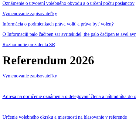
Oznámenie o utvorení volebného obvodu a o určení počtu poslancov
Vymenovanie zapisovateľky
Informácia o podmienkach práva voliť a práva byť volený
O Informaciji palo čačipen sar avritekidel, the palo čačipen te avel av
Rozhodnutie prezidenta SR
Referendum 2026
Vymenovanie zapisovateľky
Adresa na doručenie oznámenia o delegovaní člena a náhradníka do o
Určenie volebného okrsku a miestnosti na hlasovanie v referende