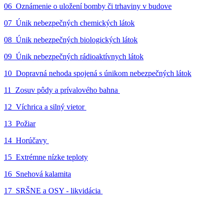
06_Oznámenie o uložení bomby či trhaviny v budove
07_Únik nebezpečných chemických látok
08_Únik nebezpečných biologických látok
09_Únik nebezpečných rádioaktívnych látok
10_Dopravná nehoda spojená s únikom nebezpečných látok
11_Zosuv pôdy a prívalového bahna
12_Víchrica a silný vietor
13_Požiar
14_Horúčavy
15_Extrémne nízke teploty
16_Snehová kalamita
17_SRŠNE a OSY - likvidácia