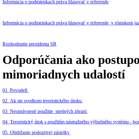
Informácia o podmienkach práva hlasovať v referende
Informácia o podmeinkach práva hlasovať v referende v rómskom ja
Rozhodnutie prezidenta SR
Odporúčania ako postupo
mimoriadnych udalostí
01_Povodeň
02_Ak ste svedkom teroristického útoku
03_Neoprávnené použitie strelných zbraní
04_Teroristický útok s použitím nástražného výbušného systému - 
05_Obdržanie podozrivej zásielky