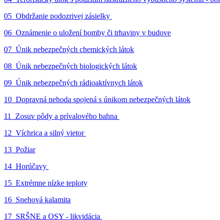
05_Obdržanie podozrivej zásielky
06_Oznámenie o uložení bomby či trhaviny v budove
07_Únik nebezpečných chemických látok
08_Únik nebezpečných biologických látok
09_Únik nebezpečných rádioaktívnych látok
10_Dopravná nehoda spojená s únikom nebezpečných látok
11_Zosuv pôdy a prívalového bahna
12_Víchrica a silný vietor
13_Požiar
14_Horúčavy
15_Extrémne nízke teploty
16_Snehová kalamita
17_SRŠNE a OSY - likvidácia