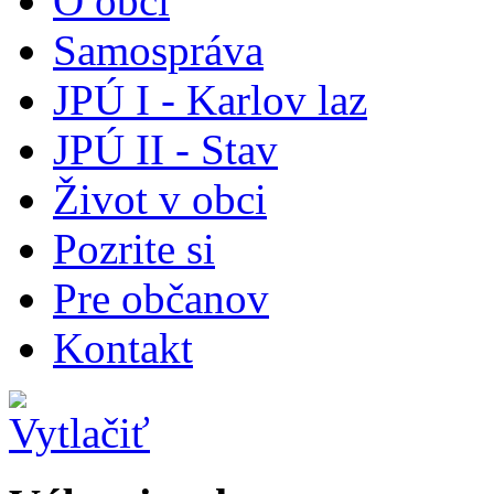
O obci
Samospráva
JPÚ I - Karlov laz
JPÚ II - Stav
Život v obci
Pozrite si
Pre občanov
Kontakt