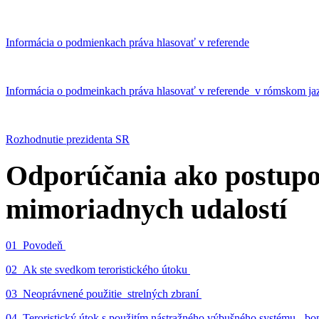
Informácia o podmienkach práva hlasovať v referende
Informácia o podmeinkach práva hlasovať v referende v rómskom ja
Rozhodnutie prezidenta SR
Odporúčania ako postupo
mimoriadnych udalostí
01_Povodeň
02_Ak ste svedkom teroristického útoku
03_Neoprávnené použitie strelných zbraní
04_Teroristický útok s použitím nástražného výbušného systému - 