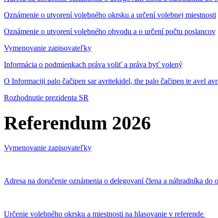
Oznámenie o utvorení volebného okrsku a určení volebnej miestnosti
Oznámenie o utvorení volebného obvodu a o určení počtu poslancov
Vymenovanie zapisovateľky
Informácia o podmienkach práva voliť a práva byť volený
O Informaciji palo čačipen sar avritekidel, the palo čačipen te avel av
Rozhodnutie prezidenta SR
Referendum 2026
Vymenovanie zapisovateľky
Adresa na doručenie oznámenia o delegovaní člena a náhradníka do o
Určenie volebného okrsku a miestnosti na hlasovanie v referende