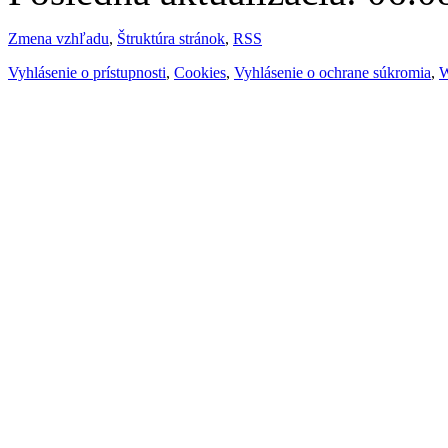
Zmena vzhľadu
,
Štruktúra stránok
,
RSS
Vyhlásenie o prístupnosti
,
Cookies
,
Vyhlásenie o ochrane súkromia
,
W