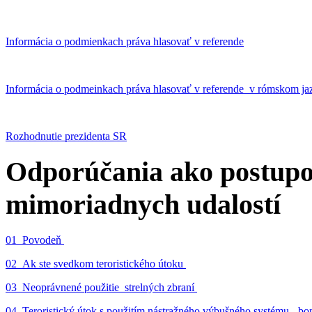
Informácia o podmienkach práva hlasovať v referende
Informácia o podmeinkach práva hlasovať v referende v rómskom ja
Rozhodnutie prezidenta SR
Odporúčania ako postupo
mimoriadnych udalostí
01_Povodeň
02_Ak ste svedkom teroristického útoku
03_Neoprávnené použitie strelných zbraní
04_Teroristický útok s použitím nástražného výbušného systému - 