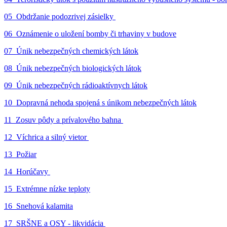
05_Obdržanie podozrivej zásielky
06_Oznámenie o uložení bomby či trhaviny v budove
07_Únik nebezpečných chemických látok
08_Únik nebezpečných biologických látok
09_Únik nebezpečných rádioaktívnych látok
10_Dopravná nehoda spojená s únikom nebezpečných látok
11_Zosuv pôdy a prívalového bahna
12_Víchrica a silný vietor
13_Požiar
14_Horúčavy
15_Extrémne nízke teploty
16_Snehová kalamita
17_SRŠNE a OSY - likvidácia