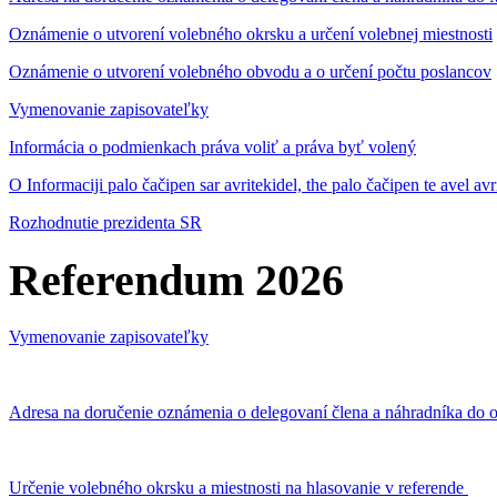
Oznámenie o utvorení volebného okrsku a určení volebnej miestnosti
Oznámenie o utvorení volebného obvodu a o určení počtu poslancov
Vymenovanie zapisovateľky
Informácia o podmienkach práva voliť a práva byť volený
O Informaciji palo čačipen sar avritekidel, the palo čačipen te avel av
Rozhodnutie prezidenta SR
Referendum 2026
Vymenovanie zapisovateľky
Adresa na doručenie oznámenia o delegovaní člena a náhradníka do o
Určenie volebného okrsku a miestnosti na hlasovanie v referende