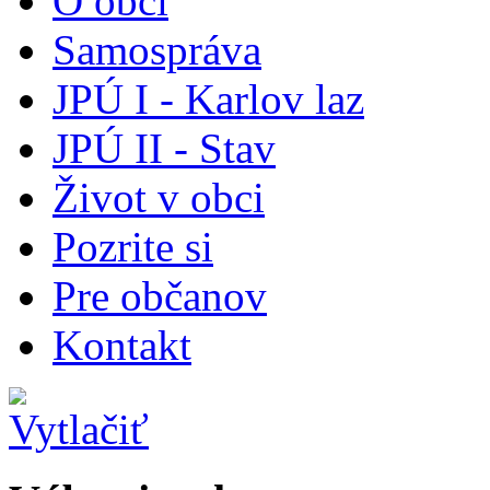
O obci
Samospráva
JPÚ I - Karlov laz
JPÚ II - Stav
Život v obci
Pozrite si
Pre občanov
Kontakt