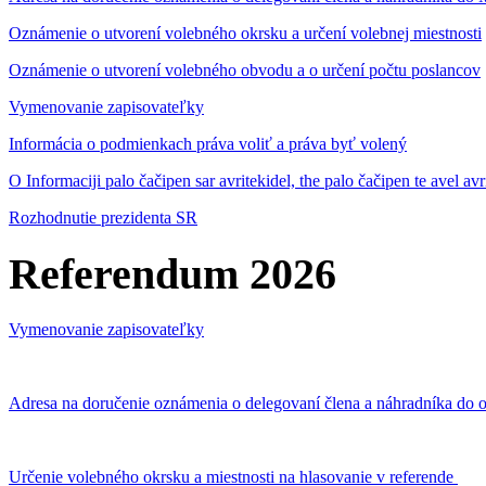
Oznámenie o utvorení volebného okrsku a určení volebnej miestnosti
Oznámenie o utvorení volebného obvodu a o určení počtu poslancov
Vymenovanie zapisovateľky
Informácia o podmienkach práva voliť a práva byť volený
O Informaciji palo čačipen sar avritekidel, the palo čačipen te avel av
Rozhodnutie prezidenta SR
Referendum 2026
Vymenovanie zapisovateľky
Adresa na doručenie oznámenia o delegovaní člena a náhradníka do o
Určenie volebného okrsku a miestnosti na hlasovanie v referende