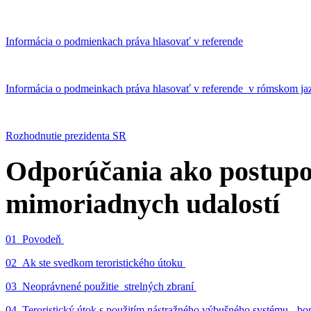
Informácia o podmienkach práva hlasovať v referende
Informácia o podmeinkach práva hlasovať v referende v rómskom ja
Rozhodnutie prezidenta SR
Odporúčania ako postupo
mimoriadnych udalostí
01_Povodeň
02_Ak ste svedkom teroristického útoku
03_Neoprávnené použitie strelných zbraní
04_Teroristický útok s použitím nástražného výbušného systému - 