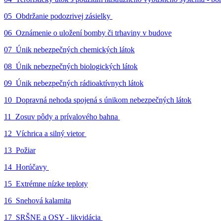
05_Obdržanie podozrivej zásielky
06_Oznámenie o uložení bomby či trhaviny v budove
07_Únik nebezpečných chemických látok
08_Únik nebezpečných biologických látok
09_Únik nebezpečných rádioaktívnych látok
10_Dopravná nehoda spojená s únikom nebezpečných látok
11_Zosuv pôdy a prívalového bahna
12_Víchrica a silný vietor
13_Požiar
14_Horúčavy
15_Extrémne nízke teploty
16_Snehová kalamita
17_SRŠNE a OSY - likvidácia