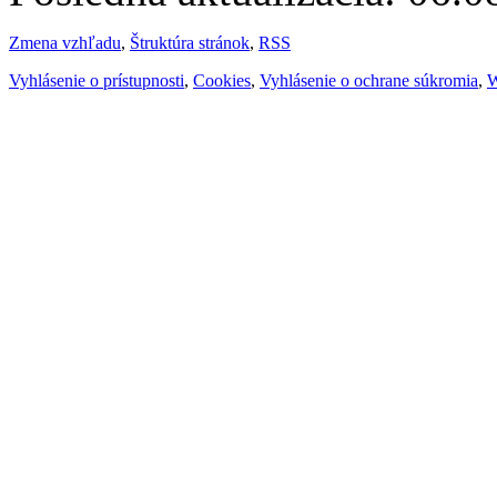
Zmena vzhľadu
,
Štruktúra stránok
,
RSS
Vyhlásenie o prístupnosti
,
Cookies
,
Vyhlásenie o ochrane súkromia
,
W