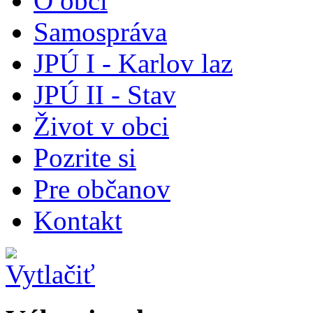
O obci
Samospráva
JPÚ I - Karlov laz
JPÚ II - Stav
Život v obci
Pozrite si
Pre občanov
Kontakt