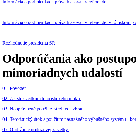
Informácia o podmienkach práva hlasovať v referende
Informácia o podmeinkach práva hlasovať v referende v rómskom ja
Rozhodnutie prezidenta SR
Odporúčania ako postupo
mimoriadnych udalostí
01_Povodeň
02_Ak ste svedkom teroristického útoku
03_Neoprávnené použitie strelných zbraní
04_Teroristický útok s použitím nástražného výbušného systému - 
05_Obdržanie podozrivej zásielky