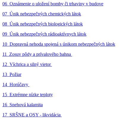
06_Oznámenie o uložení bomby či trhaviny v budove
07_Únik nebezpečných chemických látok
08_Únik nebezpečných biologických látok
09_Únik nebezpečných rádioaktívnych látok
10_Dopravná nehoda spojená s únikom nebezpečných látok
11_Zosuv pôdy a prívalového bahna
12_Víchrica a silný vietor
13_Požiar
14_Horúčavy
15_Extrémne nízke teploty
16_Snehová kalamita
17_SRŠNE a OSY - likvidácia