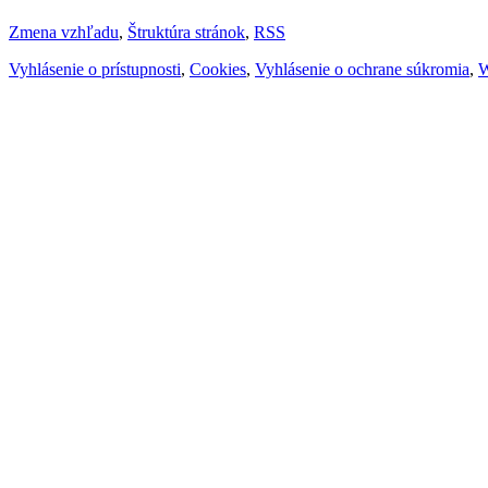
Zmena vzhľadu
,
Štruktúra stránok
,
RSS
Vyhlásenie o prístupnosti
,
Cookies
,
Vyhlásenie o ochrane súkromia
,
W