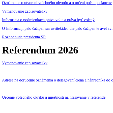
Oznámenie o utvorení volebného obvodu a o určení počtu poslancov
Vymenovanie zapisovateľky
Informácia o podmienkach práva voliť a práva byť volený
O Informaciji palo čačipen sar avritekidel, the palo čačipen te avel av
Rozhodnutie prezidenta SR
Referendum 2026
Vymenovanie zapisovateľky
Adresa na doručenie oznámenia o delegovaní člena a náhradníka do o
Určenie volebného okrsku a miestnosti na hlasovanie v referende