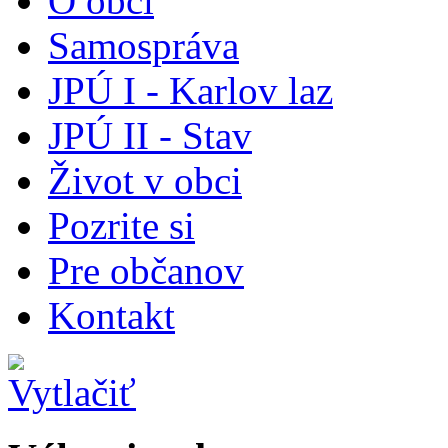
O obci
Samospráva
JPÚ I - Karlov laz
JPÚ II - Stav
Život v obci
Pozrite si
Pre občanov
Kontakt