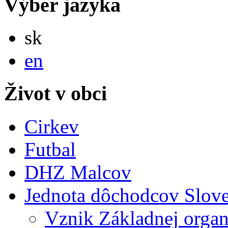
Výber jazyka
Slovensky
sk
English
en
Život v obci
Cirkev
Futbal
DHZ Malcov
Jednota dôchodcov Slov
Vznik Základnej organ