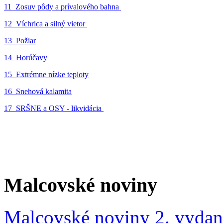
11_Zosuv pôdy a prívalového bahna
12_Víchrica a silný vietor
13_Požiar
14_Horúčavy
15_Extrémne nízke teploty
16_Snehová kalamita
17_SRŠNE a OSY - likvidácia
Malcovské noviny
Malcovské noviny 2. vydan