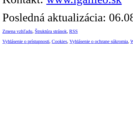
Posledná aktualizácia: 06.
Zmena vzhľadu
,
Štruktúra stránok
,
RSS
Vyhlásenie o prístupnosti
,
Cookies
,
Vyhlásenie o ochrane súkromia
,
W