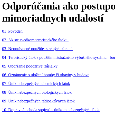
Odporúčania ako postupo
mimoriadnych udalostí
01_Povodeň
02_Ak ste svedkom teroristického útoku
03_Neoprávnené použitie strelných zbraní
04_Teroristický útok s použitím nástražného výbušného systému - 
05_Obdržanie podozrivej zásielky
06_Oznámenie o uložení bomby či trhaviny v budove
07_Únik nebezpečných chemických látok
08_Únik nebezpečných biologických látok
09_Únik nebezpečných rádioaktívnych látok
10_Dopravná nehoda spojená s únikom nebezpečných látok