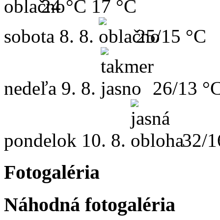
24 °C
17 °C
sobota
8. 8.
25/15 °C
nedeľa
9. 8.
26/13 °
pondelok
10. 8.
32/1
Fotogaléria
Náhodná fotogaléria