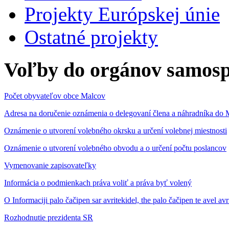
Projekty Európskej únie
Ostatné projekty
Voľby do orgánov samosp
Počet obyvateľov obce Malcov
Adresa na doručenie oznámenia o delegovaní člena a náhradníka 
Oznámenie o utvorení volebného okrsku a určení volebnej miestnosti
Oznámenie o utvorení volebného obvodu a o určení počtu poslancov
Vymenovanie zapisovateľky
Informácia o podmienkach práva voliť a práva byť volený
O Informaciji palo čačipen sar avritekidel, the palo čačipen te avel av
Rozhodnutie prezidenta SR