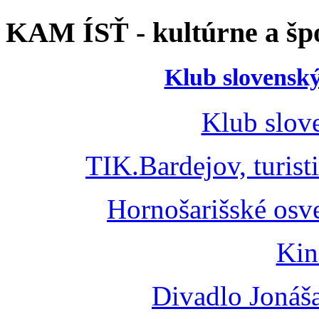
KAM ÍSŤ - kultúrne a špo
Klub slovenský
Klub slov
TIK.Bardejov, turist
Hornošarišské osv
Kin
Divadlo Jonáš