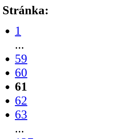
Stránka:
1
...
59
60
61
62
63
...