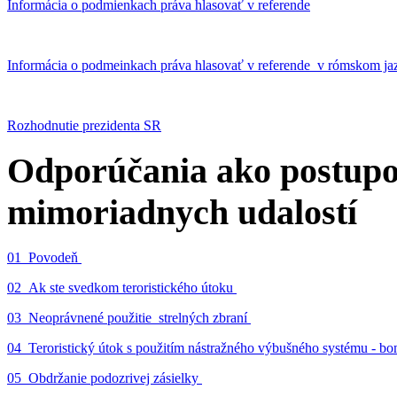
Informácia o podmienkach práva hlasovať v referende
Informácia o podmeinkach práva hlasovať v referende v rómskom ja
Rozhodnutie prezidenta SR
Odporúčania ako postupo
mimoriadnych udalostí
01_Povodeň
02_Ak ste svedkom teroristického útoku
03_Neoprávnené použitie strelných zbraní
04_Teroristický útok s použitím nástražného výbušného systému - 
05_Obdržanie podozrivej zásielky