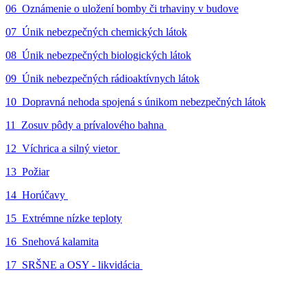
06_Oznámenie o uložení bomby či trhaviny v budove
07_Únik nebezpečných chemických látok
08_Únik nebezpečných biologických látok
09_Únik nebezpečných rádioaktívnych látok
10_Dopravná nehoda spojená s únikom nebezpečných látok
11_Zosuv pôdy a prívalového bahna
12_Víchrica a silný vietor
13_Požiar
14_Horúčavy
15_Extrémne nízke teploty
16_Snehová kalamita
17_SRŠNE a OSY - likvidácia