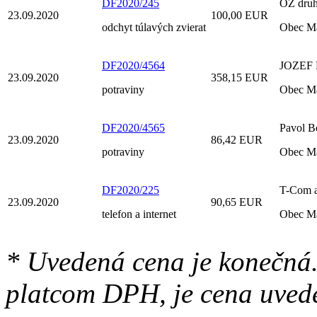
DF2020/245
OZ druh
23.09.2020
100,00 EUR
odchyt túlavých zvierat
Obec M
DF2020/4564
JOZEF B
23.09.2020
358,15 EUR
potraviny
Obec M
DF2020/4565
Pavol B
23.09.2020
86,42 EUR
potraviny
Obec M
DF2020/225
T-Com a
23.09.2020
90,65 EUR
telefon a internet
Obec M
* Uvedená cena je konečná.
platcom DPH, je cena uved