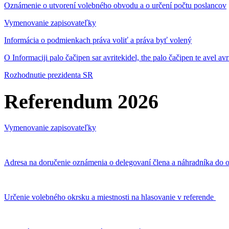
Oznámenie o utvorení volebného obvodu a o určení počtu poslancov
Vymenovanie zapisovateľky
Informácia o podmienkach práva voliť a práva byť volený
O Informaciji palo čačipen sar avritekidel, the palo čačipen te avel av
Rozhodnutie prezidenta SR
Referendum 2026
Vymenovanie zapisovateľky
Adresa na doručenie oznámenia o delegovaní člena a náhradníka do o
Určenie volebného okrsku a miestnosti na hlasovanie v referende