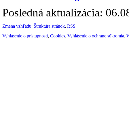
Posledná aktualizácia: 06.
Zmena vzhľadu
,
Štruktúra stránok
,
RSS
Vyhlásenie o prístupnosti
,
Cookies
,
Vyhlásenie o ochrane súkromia
,
W