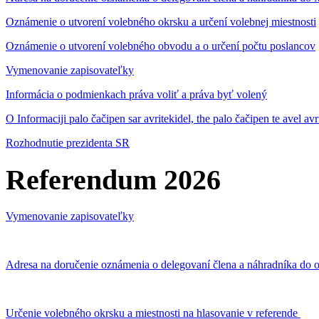
Oznámenie o utvorení volebného okrsku a určení volebnej miestnosti
Oznámenie o utvorení volebného obvodu a o určení počtu poslancov
Vymenovanie zapisovateľky
Informácia o podmienkach práva voliť a práva byť volený
O Informaciji palo čačipen sar avritekidel, the palo čačipen te avel av
Rozhodnutie prezidenta SR
Referendum 2026
Vymenovanie zapisovateľky
Adresa na doručenie oznámenia o delegovaní člena a náhradníka do o
Určenie volebného okrsku a miestnosti na hlasovanie v referende