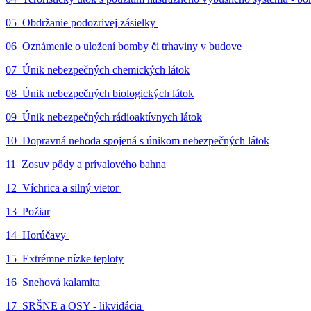
05_Obdržanie podozrivej zásielky
06_Oznámenie o uložení bomby či trhaviny v budove
07_Únik nebezpečných chemických látok
08_Únik nebezpečných biologických látok
09_Únik nebezpečných rádioaktívnych látok
10_Dopravná nehoda spojená s únikom nebezpečných látok
11_Zosuv pôdy a prívalového bahna
12_Víchrica a silný vietor
13_Požiar
14_Horúčavy
15_Extrémne nízke teploty
16_Snehová kalamita
17_SRŠNE a OSY - likvidácia