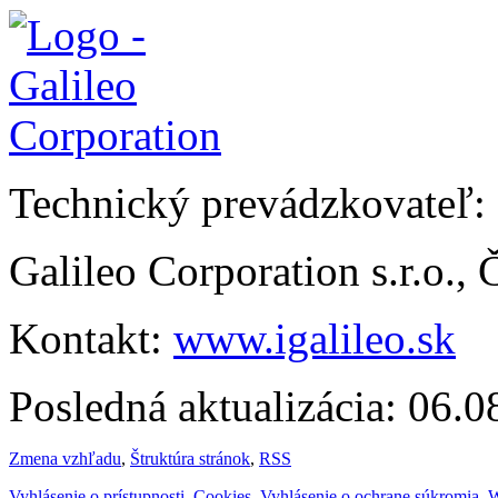
Technický prevádzkovateľ:
Galileo Corporation s.r.o.,
Kontakt:
www.igalileo.sk
Posledná aktualizácia: 06.
Zmena vzhľadu
,
Štruktúra stránok
,
RSS
Vyhlásenie o prístupnosti
,
Cookies
,
Vyhlásenie o ochrane súkromia
,
W