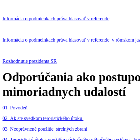
Informácia o podmienkach práva hlasovať v referende
Informácia o podmeinkach práva hlasovať v referende v rómskom ja
Rozhodnutie prezidenta SR
Odporúčania ako postupo
mimoriadnych udalostí
01_Povodeň
02_Ak ste svedkom teroristického útoku
03_Neoprávnené použitie strelných zbraní
04_Teroristický útok s použitím nástražného výbušného systému - 