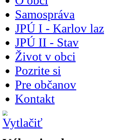
O obci
Samospráva
JPÚ I - Karlov laz
JPÚ II - Stav
Život v obci
Pozrite si
Pre občanov
Kontakt