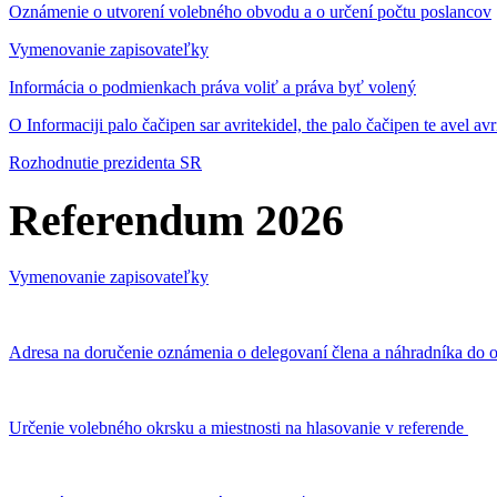
Oznámenie o utvorení volebného obvodu a o určení počtu poslancov
Vymenovanie zapisovateľky
Informácia o podmienkach práva voliť a práva byť volený
O Informaciji palo čačipen sar avritekidel, the palo čačipen te avel av
Rozhodnutie prezidenta SR
Referendum 2026
Vymenovanie zapisovateľky
Adresa na doručenie oznámenia o delegovaní člena a náhradníka do o
Určenie volebného okrsku a miestnosti na hlasovanie v referende