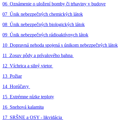
06_Oznámenie o uložení bomby či trhaviny v budove
07_Únik nebezpečných chemických látok
08_Únik nebezpečných biologických látok
09_Únik nebezpečných rádioaktívnych látok
10_Dopravná nehoda spojená s únikom nebezpečných látok
11_Zosuv pôdy a prívalového bahna
12_Víchrica a silný vietor
13_Požiar
14_Horúčavy
15_Extrémne nízke teploty
16_Snehová kalamita
17_SRŠNE a OSY - likvidácia