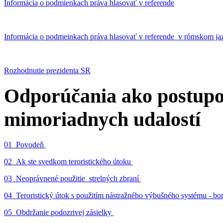
Informácia o podmienkach práva hlasovať v referende
Informácia o podmeinkach práva hlasovať v referende v rómskom ja
Rozhodnutie prezidenta SR
Odporúčania ako postupo
mimoriadnych udalostí
01_Povodeň
02_Ak ste svedkom teroristického útoku
03_Neoprávnené použitie strelných zbraní
04_Teroristický útok s použitím nástražného výbušného systému - 
05_Obdržanie podozrivej zásielky