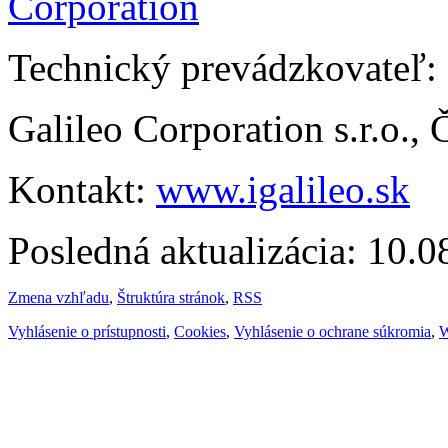
Technický prevádzkovateľ:
Galileo Corporation s.r.o.,
Kontakt:
www.igalileo.sk
Posledná aktualizácia: 10.
Zmena vzhľadu
,
Štruktúra stránok
,
RSS
Vyhlásenie o prístupnosti
,
Cookies
,
Vyhlásenie o ochrane súkromia
,
W