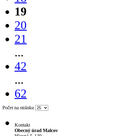
19
20
21
...
42
...
62
Počet na stránku
Kontakt
Obecný úrad Malcov
Hlavná č. 130