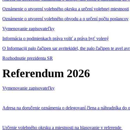
Oznámenie o utvorení volebného okrsku a určení volebnej miestnosti
Oznámenie o utvorení volebného obvodu a o určení počtu poslancov
Vymenovanie zapisovateľky
Informácia o podmienkach práva voliť a práva byť volený
O Informaciji palo čačipen sar avritekidel, the palo čačipen te avel av
Rozhodnutie prezidenta SR
Referendum 2026
Vymenovanie zapisovateľky
Adresa na doručenie oznámenia o delegovaní člena a náhradníka do o
Určenie volebného okrsku a miestnosti na hlasovanie v referende