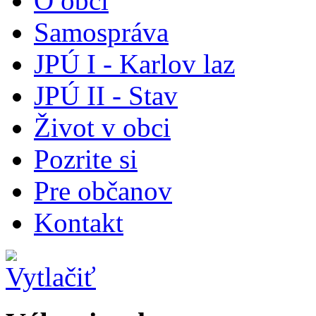
O obci
Samospráva
JPÚ I - Karlov laz
JPÚ II - Stav
Život v obci
Pozrite si
Pre občanov
Kontakt