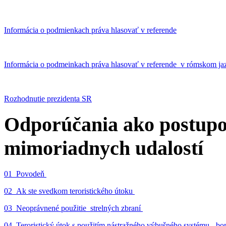
Informácia o podmienkach práva hlasovať v referende
Informácia o podmeinkach práva hlasovať v referende v rómskom ja
Rozhodnutie prezidenta SR
Odporúčania ako postupo
mimoriadnych udalostí
01_Povodeň
02_Ak ste svedkom teroristického útoku
03_Neoprávnené použitie strelných zbraní
04_Teroristický útok s použitím nástražného výbušného systému - 