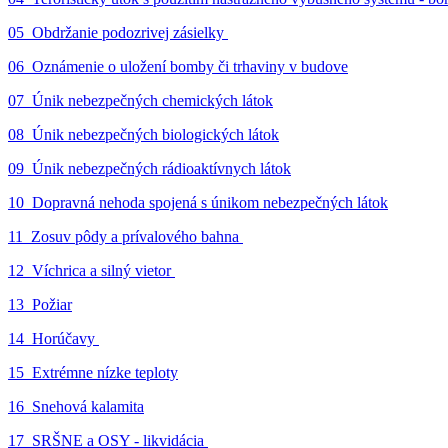
05_Obdržanie podozrivej zásielky
06_Oznámenie o uložení bomby či trhaviny v budove
07_Únik nebezpečných chemických látok
08_Únik nebezpečných biologických látok
09_Únik nebezpečných rádioaktívnych látok
10_Dopravná nehoda spojená s únikom nebezpečných látok
11_Zosuv pôdy a prívalového bahna
12_Víchrica a silný vietor
13_Požiar
14_Horúčavy
15_Extrémne nízke teploty
16_Snehová kalamita
17_SRŠNE a OSY - likvidácia