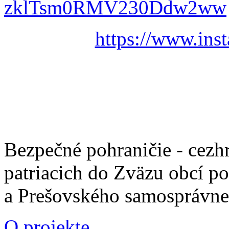
zklTsm0RMV230Ddw2ww
https://www.ins
Bezpečné pohraničie - cezh
patriacich do Zväzu obcí p
a Prešovského samosprávne
O projekte