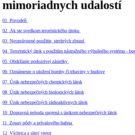
mimoriadnych udalostí
01_Povodeň
02_Ak ste svedkom teroristického útoku
03_Neoprávnené použitie strelných zbraní
04_Teroristický útok s použitím nástražného výbušného systému - 
05_Obdržanie podozrivej zásielky
06_Oznámenie o uložení bomby či trhaviny v budove
07_Únik nebezpečných chemických látok
08_Únik nebezpečných biologických látok
09_Únik nebezpečných rádioaktívnych látok
10_Dopravná nehoda spojená s únikom nebezpečných látok
11_Zosuv pôdy a prívalového bahna
12_Víchrica a silný vietor