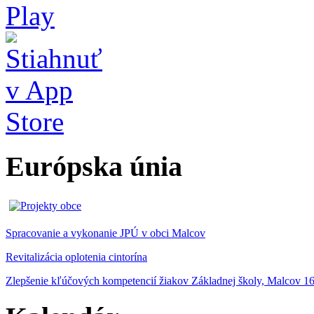
Európska únia
Spracovanie a vykonanie JPÚ v obci Malcov
Revitalizácia oplotenia cintorína
Zlepšenie kľúčových kompetencií žiakov Základnej školy, Malcov 1