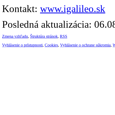
Kontakt:
www.igalileo.sk
Posledná aktualizácia: 06.
Zmena vzhľadu
,
Štruktúra stránok
,
RSS
Vyhlásenie o prístupnosti
,
Cookies
,
Vyhlásenie o ochrane súkromia
,
W