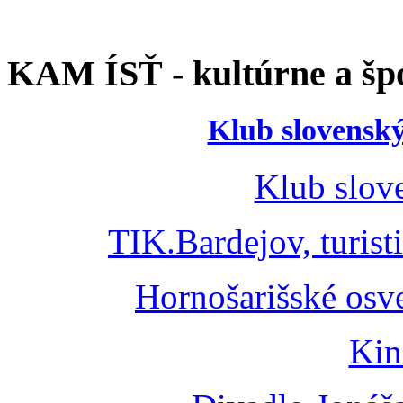
KAM ÍSŤ - kultúrne a špo
Klub slovenský
Klub slov
TIK.Bardejov, turist
Hornošarišské osv
Kin