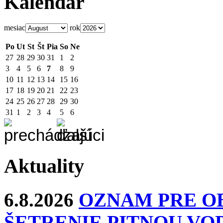
Kalendár
mesiac
rok
Po
Ut
St
Št
Pia
So
Ne
27
28
29
30
31
1
2
3
4
5
6
7
8
9
10
11
12
13
14
15
16
17
18
19
20
21
22
23
24
25
26
27
28
29
30
31
1
2
3
4
5
6
Aktuality
6.8.2026
OZNAM PRE O
ŠETRENIE PITNOU VO