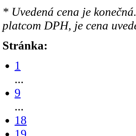
* Uvedená cena je konečná.
platcom DPH, je cena uved
Stránka:
1
...
9
...
18
19