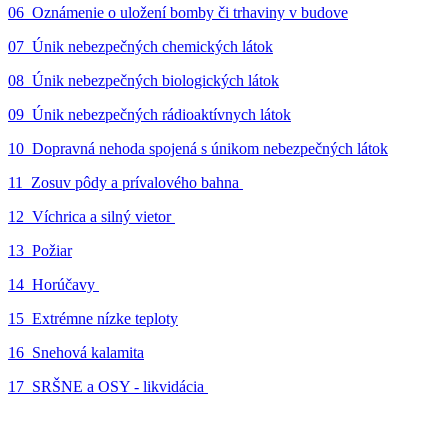
06_Oznámenie o uložení bomby či trhaviny v budove
07_Únik nebezpečných chemických látok
08_Únik nebezpečných biologických látok
09_Únik nebezpečných rádioaktívnych látok
10_Dopravná nehoda spojená s únikom nebezpečných látok
11_Zosuv pôdy a prívalového bahna
12_Víchrica a silný vietor
13_Požiar
14_Horúčavy
15_Extrémne nízke teploty
16_Snehová kalamita
17_SRŠNE a OSY - likvidácia