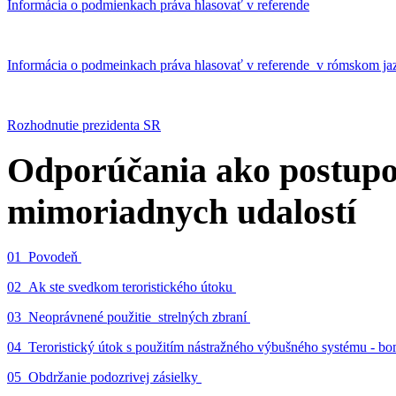
Informácia o podmienkach práva hlasovať v referende
Informácia o podmeinkach práva hlasovať v referende v rómskom ja
Rozhodnutie prezidenta SR
Odporúčania ako postupo
mimoriadnych udalostí
01_Povodeň
02_Ak ste svedkom teroristického útoku
03_Neoprávnené použitie strelných zbraní
04_Teroristický útok s použitím nástražného výbušného systému - 
05_Obdržanie podozrivej zásielky