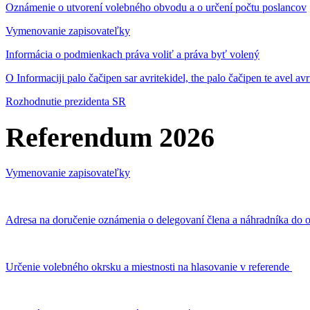
Oznámenie o utvorení volebného obvodu a o určení počtu poslancov
Vymenovanie zapisovateľky
Informácia o podmienkach práva voliť a práva byť volený
O Informaciji palo čačipen sar avritekidel, the palo čačipen te avel av
Rozhodnutie prezidenta SR
Referendum 2026
Vymenovanie zapisovateľky
Adresa na doručenie oznámenia o delegovaní člena a náhradníka do o
Určenie volebného okrsku a miestnosti na hlasovanie v referende