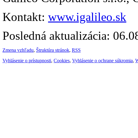
Kontakt:
www.igalileo.sk
Posledná aktualizácia: 06.
Zmena vzhľadu
,
Štruktúra stránok
,
RSS
Vyhlásenie o prístupnosti
,
Cookies
,
Vyhlásenie o ochrane súkromia
,
W