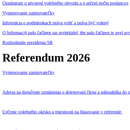
Oznámenie o utvorení volebného obvodu a o určení počtu poslancov
Vymenovanie zapisovateľky
Informácia o podmienkach práva voliť a práva byť volený
O Informaciji palo čačipen sar avritekidel, the palo čačipen te avel av
Rozhodnutie prezidenta SR
Referendum 2026
Vymenovanie zapisovateľky
Adresa na doručenie oznámenia o delegovaní člena a náhradníka do o
Určenie volebného okrsku a miestnosti na hlasovanie v referende