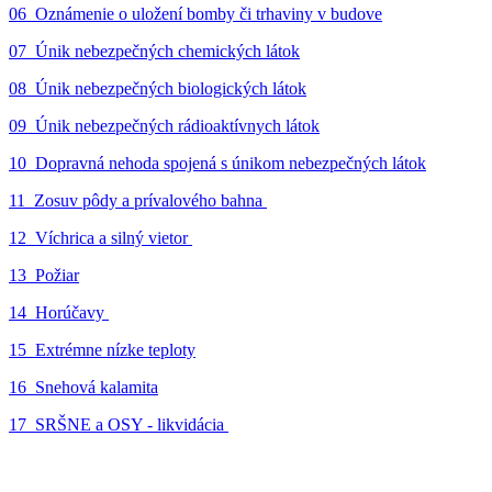
06_Oznámenie o uložení bomby či trhaviny v budove
07_Únik nebezpečných chemických látok
08_Únik nebezpečných biologických látok
09_Únik nebezpečných rádioaktívnych látok
10_Dopravná nehoda spojená s únikom nebezpečných látok
11_Zosuv pôdy a prívalového bahna
12_Víchrica a silný vietor
13_Požiar
14_Horúčavy
15_Extrémne nízke teploty
16_Snehová kalamita
17_SRŠNE a OSY - likvidácia