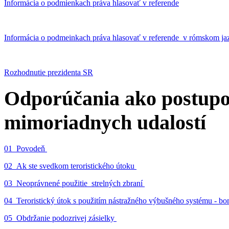
Informácia o podmienkach práva hlasovať v referende
Informácia o podmeinkach práva hlasovať v referende v rómskom ja
Rozhodnutie prezidenta SR
Odporúčania ako postupo
mimoriadnych udalostí
01_Povodeň
02_Ak ste svedkom teroristického útoku
03_Neoprávnené použitie strelných zbraní
04_Teroristický útok s použitím nástražného výbušného systému - 
05_Obdržanie podozrivej zásielky