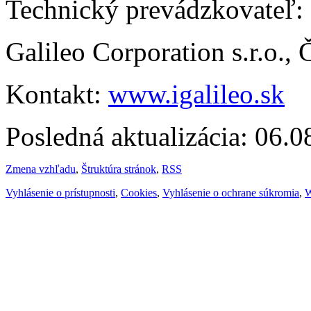
Technický prevádzkovateľ:
Galileo Corporation s.r.o.,
Kontakt:
www.igalileo.sk
Posledná aktualizácia: 06.
Zmena vzhľadu
,
Štruktúra stránok
,
RSS
Vyhlásenie o prístupnosti
,
Cookies
,
Vyhlásenie o ochrane súkromia
,
W