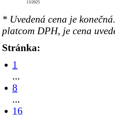
13/2025
* Uvedená cena je konečná.
platcom DPH, je cena uved
Stránka:
1
...
8
...
16