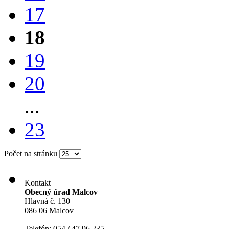
17
18
19
20
...
23
Počet na stránku
Kontakt
Obecný úrad Malcov
Hlavná č. 130
086 06 Malcov
Telefón: 054 / 47 96 235