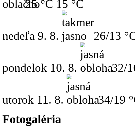
25 °C
15 °C
nedeľa
9. 8.
26/13 °
pondelok
10. 8.
32/1
utorok
11. 8.
34/19 
Fotogaléria