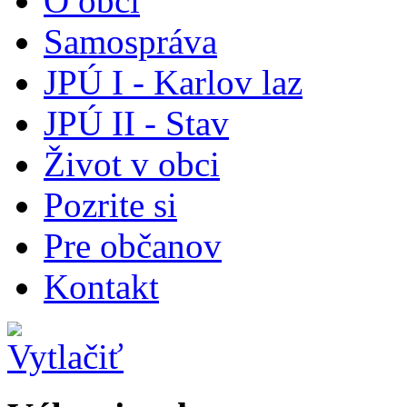
O obci
Samospráva
JPÚ I - Karlov laz
JPÚ II - Stav
Život v obci
Pozrite si
Pre občanov
Kontakt