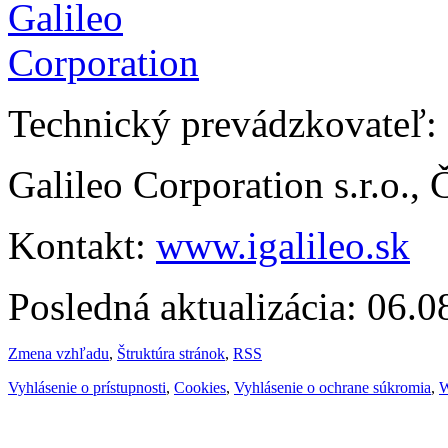
Technický prevádzkovateľ:
Galileo Corporation s.r.o.,
Kontakt:
www.igalileo.sk
Posledná aktualizácia: 06.
Zmena vzhľadu
,
Štruktúra stránok
,
RSS
Vyhlásenie o prístupnosti
,
Cookies
,
Vyhlásenie o ochrane súkromia
,
W