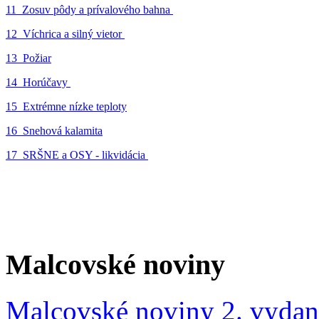
11_Zosuv pôdy a prívalového bahna
12_Víchrica a silný vietor
13_Požiar
14_Horúčavy
15_Extrémne nízke teploty
16_Snehová kalamita
17_SRŠNE a OSY - likvidácia
Malcovské noviny
Malcovské noviny 2. vydan