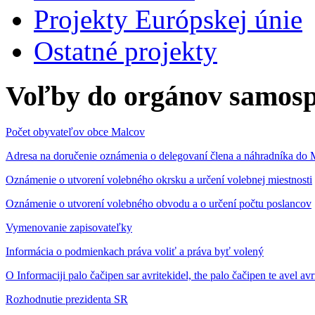
Projekty Európskej únie
Ostatné projekty
Voľby do orgánov samosp
Počet obyvateľov obce Malcov
Adresa na doručenie oznámenia o delegovaní člena a náhradníka 
Oznámenie o utvorení volebného okrsku a určení volebnej miestnosti
Oznámenie o utvorení volebného obvodu a o určení počtu poslancov
Vymenovanie zapisovateľky
Informácia o podmienkach práva voliť a práva byť volený
O Informaciji palo čačipen sar avritekidel, the palo čačipen te avel av
Rozhodnutie prezidenta SR