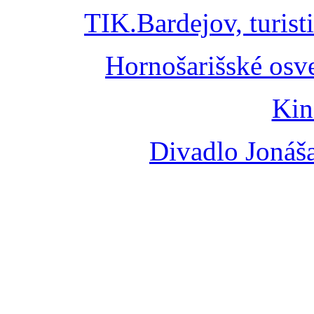
TIK.Bardejov, turist
Hornošarišské osv
Kin
Divadlo Jonáš