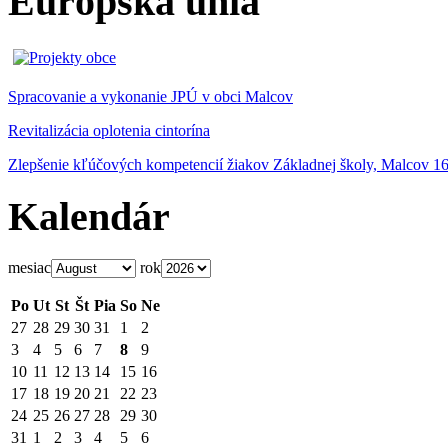
Európska únia
Spracovanie a vykonanie JPÚ v obci Malcov
Revitalizácia oplotenia cintorína
Zlepšenie kľúčových kompetencií žiakov Základnej školy, Malcov 1
Kalendár
mesiac
rok
Po
Ut
St
Št
Pia
So
Ne
27
28
29
30
31
1
2
3
4
5
6
7
8
9
10
11
12
13
14
15
16
17
18
19
20
21
22
23
24
25
26
27
28
29
30
31
1
2
3
4
5
6