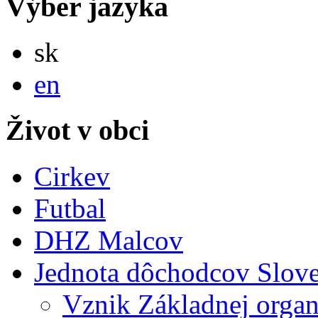
Výber jazyka
Slovensky
sk
English
en
Život v obci
Cirkev
Futbal
DHZ Malcov
Jednota dôchodcov Slov
Vznik Základnej organ