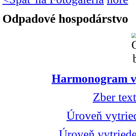
Odpadové hospodárstvo
Harmonogram vý
Zber tex
Úroveň vytrie
Úroveň vytried