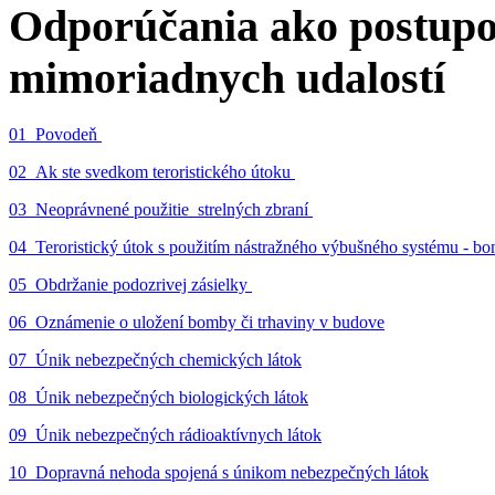
Odporúčania ako postupo
mimoriadnych udalostí
01_Povodeň
02_Ak ste svedkom teroristického útoku
03_Neoprávnené použitie strelných zbraní
04_Teroristický útok s použitím nástražného výbušného systému - 
05_Obdržanie podozrivej zásielky
06_Oznámenie o uložení bomby či trhaviny v budove
07_Únik nebezpečných chemických látok
08_Únik nebezpečných biologických látok
09_Únik nebezpečných rádioaktívnych látok
10_Dopravná nehoda spojená s únikom nebezpečných látok