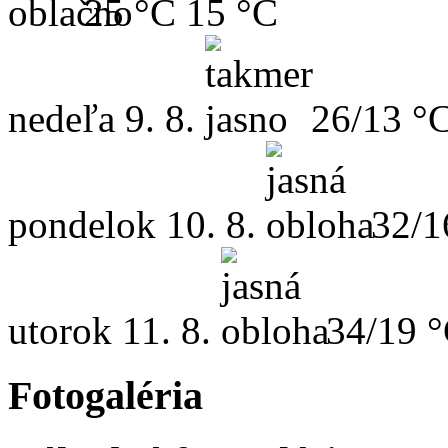
25 °C
15 °C
nedeľa
9. 8.
26/13 °
pondelok
10. 8.
32/1
utorok
11. 8.
34/19 
Fotogaléria