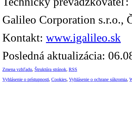
Technický prevádzkovateľ:
Galileo Corporation s.r.o.,
Kontakt:
www.igalileo.sk
Posledná aktualizácia: 06.
Zmena vzhľadu
,
Štruktúra stránok
,
RSS
Vyhlásenie o prístupnosti
,
Cookies
,
Vyhlásenie o ochrane súkromia
,
W