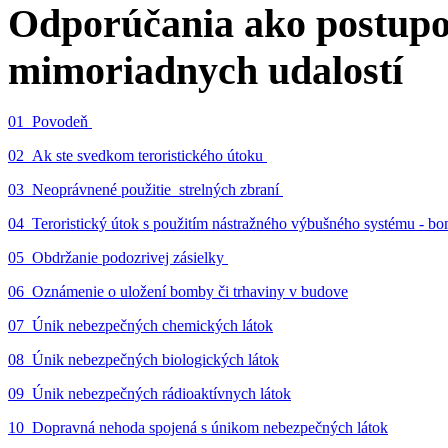
Odporúčania ako postupo
mimoriadnych udalostí
01_Povodeň
02_Ak ste svedkom teroristického útoku
03_Neoprávnené použitie strelných zbraní
04_Teroristický útok s použitím nástražného výbušného systému - 
05_Obdržanie podozrivej zásielky
06_Oznámenie o uložení bomby či trhaviny v budove
07_Únik nebezpečných chemických látok
08_Únik nebezpečných biologických látok
09_Únik nebezpečných rádioaktívnych látok
10_Dopravná nehoda spojená s únikom nebezpečných látok