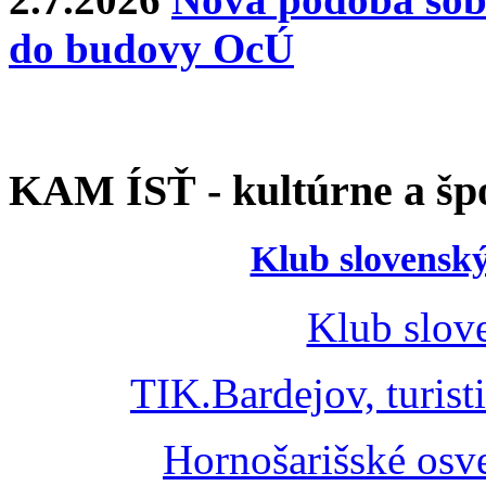
do budovy OcÚ
KAM ÍSŤ - kultúrne a špo
Klub slovenský
Klub slov
TIK.Bardejov, turist
Hornošarišské osv