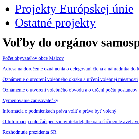
Projekty Európskej únie
Ostatné projekty
Voľby do orgánov samosp
Počet obyvateľov obce Malcov
Adresa na doručenie oznámenia o delegovaní člena a náhradníka 
Oznámenie o utvorení volebného okrsku a určení volebnej miestnosti
Oznámenie o utvorení volebného obvodu a o určení počtu poslancov
Vymenovanie zapisovateľky
Informácia o podmienkach práva voliť a práva byť volený
O Informaciji palo čačipen sar avritekidel, the palo čačipen te avel av
Rozhodnutie prezidenta SR