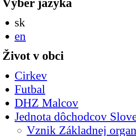
Výber jazyka
Slovensky
sk
English
en
Život v obci
Cirkev
Futbal
DHZ Malcov
Jednota dôchodcov Slov
Vznik Základnej organ