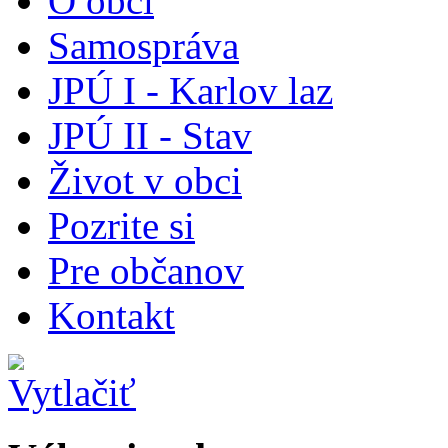
O obci
Samospráva
JPÚ I - Karlov laz
JPÚ II - Stav
Život v obci
Pozrite si
Pre občanov
Kontakt