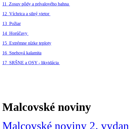
11_Zosuv pôdy a prívalového bahna
12_Víchrica a silný vietor
13_Požiar
14_Horúčavy
15_Extrémne nízke teploty
16_Snehová kalamita
17_SRŠNE a OSY - likvidácia
Malcovské noviny
Malcovské noviny 2. vydan